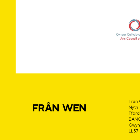
Frân
Nyth
Fford
BAN
Gwyn
LL57