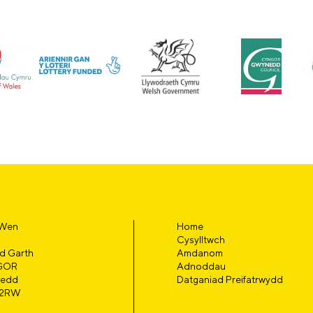
 Wen
Home
Cysylltwch
d Garth
Amdanom
GOR
Adnoddau
edd
Datganiad Preifatrwydd
 2RW