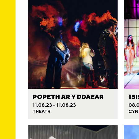
POPETH AR Y DDAEAR
15
11.08.23 - 11.08.23
08.0
THEATR
CYN