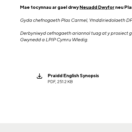
Mae tocynnau ar gael drwy
Neuadd Dwyfor
neu Pla
Gyda chefnogaeth Plas Carmel, Ymddiriedolaeth DP
Derbyniwyd cefnogaeth ariannol tuag at y prosiec
Gwynedd a LPIP Cymru Wledig.
Praidd English Synopsis
PDF, 251.2 KB