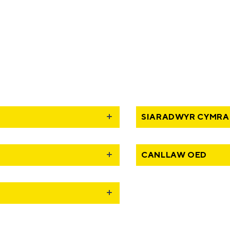
SIARADWYR CYMRA
CANLLAW OED