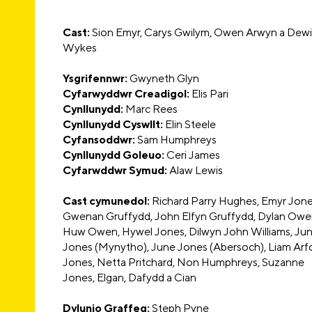
Cast:
Sion Emyr, Carys Gwilym, Owen Arwyn a Dewi
Wykes
Ysgrifennwr
:
Gwyneth Glyn
Cyfarwyddwr Creadigol:
Elis Pari
Cynllunydd
:
Marc Rees
Cynllunydd Cyswllt
:
Elin Steele
Cyfansoddwr
:
Sam Humphreys
Cynllunydd Goleu
o
:
Ceri James
Cyfarwddwr Symud
:
Alaw Lewis
Cast cymunedol:
Richard Parry Hughes, Emyr Jone
Gwenan Gruffydd, John Elfyn Gruffydd, Dylan Owe
Huw Owen, Hywel Jones, Dilwyn John Williams, Ju
Jones (Mynytho), June Jones (Abersoch), Liam Arf
Jones, Netta Pritchard, Non Humphreys, Suzanne
Jones, Elgan, Dafydd a Cian
Dylunio Graffeg:
Steph Pyne