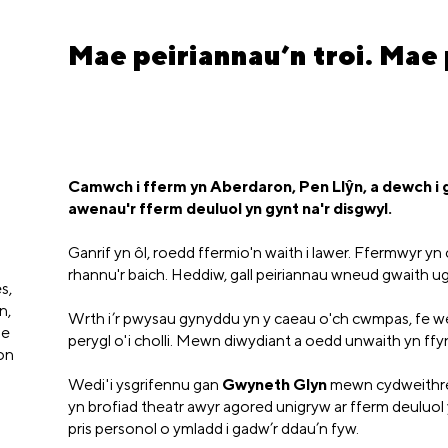
Mae peiriannau’n troi. Mae p
Camwch i fferm yn Aberdaron, Pen Llŷn, a dewch i 
awenau'r fferm deuluol yn gynt na'r disgwyl.
Ganrif yn ôl, roedd ffermio'n waith i lawer. Ffermwyr yn
rhannu'r baich. Heddiw, gall peiriannau wneud gwaith u
s,
n,
Wrth i’r pwysau gynyddu yn y caeau o'ch cwmpas, fe wel
ne
perygl o'i cholli. Mewn diwydiant a oedd unwaith yn ff
on
Wedi'i ysgrifennu gan
Gwyneth Glyn
mewn cydweithred
yn brofiad theatr awyr agored unigryw ar fferm deuluol 
pris personol o ymladd i gadw’r ddau’n fyw.