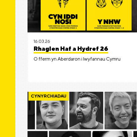
16.03.26
Rhaglen Haf a Hydref 26
O fferm yn Aberdaron i lwyfannau Cymru
CYNYRCHIADAU