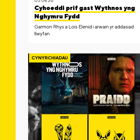
05.08.26
Cyhoeddi prif gast Wythnos yng
Nghymru Fydd
Garmon Rhys a Lois Elenid i arwain yr addasiad
llwyfan
CYNYRCHIADAU