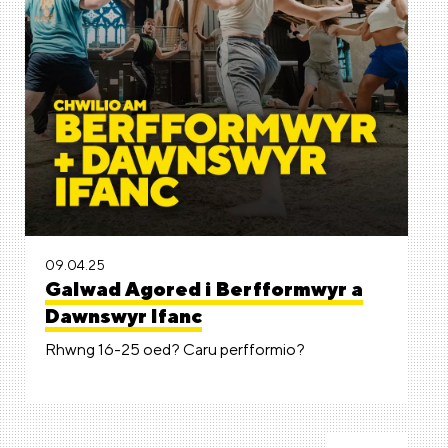
09.04.25
Galwad Agored i Berfformwyr a
Dawnswyr Ifanc
Rhwng 16-25 oed? Caru perfformio?