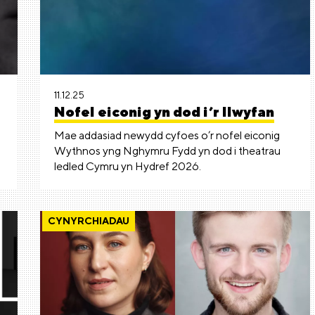
11.12.25
Nofel eiconig yn dod i’r llwyfan
Mae addasiad newydd cyfoes o’r nofel eiconig
Wythnos yng Nghymru Fydd yn dod i theatrau
ledled Cymru yn Hydref 2026.
CYNYRCHIADAU