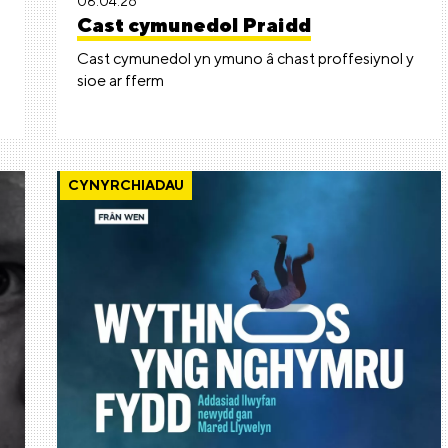
08.04.26
Cast cymunedol Praidd
Cast cymunedol yn ymuno â chast proffesiynol y
sioe ar fferm
CYNYRCHIADAU