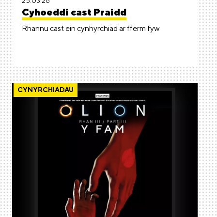
25.03.26
Cyhoeddi cast Praidd
Rhannu cast ein cynhyrchiad ar fferm fyw
CYNYRCHIADAU