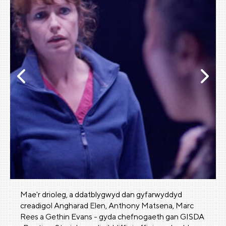
Mae'r drioleg, a ddatblygwyd dan gyfarwyddyd
creadigol Angharad Elen, Anthony Matsena, Marc
Rees a Gethin Evans - gyda chefnogaeth gan GISDA