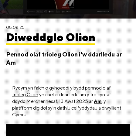
08.08.25
Diweddglo Olion
Pennod olaf trioleg Olion i'w ddarlledu ar
Am
Rydym yn falch o gyhoeddi y bydd pennod olaf
trioleg Olion
yn cael ei ddarlledu am y tro cyntaf
ddydd Mercher nesaf, 13 Awst 2025 ar
Am
, y
platfform digidol sy'n dathlu celfyddydau a diwylliant
Cymru.