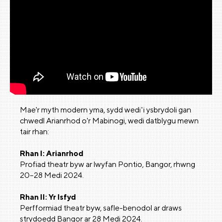
Mae'r myth modern yma, sydd wedi'i ysbrydoli gan
chwedl Arianrhod o'r Mabinogi, wedi datblygu mewn
tair rhan:
Rhan I: Arianrhod
Profiad theatr byw ar lwyfan Pontio, Bangor, rhwng
20–28 Medi 2024.
Rhan II: Yr Isfyd
Perfformiad theatr byw, safle-benodol ar draws
strydoedd Bangor ar 28 Medi 2024.