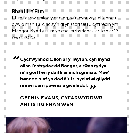
Rhan III: Y Fam
Ffilm fer yw epilog y drioleg, sy'n cynnwys elfennau
byw o rhan 1 a 2, ac sy’n dilyn stori teulu cyffredin ym
Mangor. Bydd y ffilm yn cael ei rhyddhau ar-lein ar 13
Awst 2025.
Cychwynnod Olion ar y llwyfan, cyn mynd
allan i'r strydoedd Bangor, a rŵan rydyn
ni’n gorffen y daith ar eich sgriniau. Mae’r
bennod olaf yn dod â’r tri byd at ei gilydd
mewn darn pwerus a gweledol.
GETHIN EVANS, CYFARWYDDWR
ARTISTIG FRÂN WEN