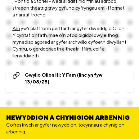
, Pontio a Storiel - wedi ailddiffinio ffiniau adrodd
straeon theatrig trwy gyfuno cyfryngau aml-fformat
a naratif trochol.
Am
yw'r platfform perffaith ar gyfer diweddglo Olion.
Y cyntaf o'r fath, mae o'n ofod digidol dwyieithog,
mynediad agored ar gyfer archwilio cyfoeth diwylliant
Cymru, o gerddoriaeth a theatr i ffilm, celf a
llenyddiaeth.
Gwylio Olion III: Y Fam (linc yn fyw
13/08/25)
NEWYDDION A CHYNIGION ARBENNIG
Cofrestrwch ar gyfer newyddion, tocynnau a chynigion
arbennig.