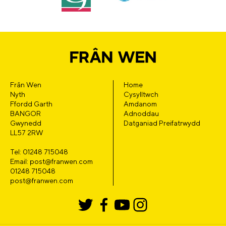
Frân Wen
Home
Nyth
Cysylltwch
Ffordd Garth
Amdanom
BANGOR
Adnoddau
Gwynedd
Datganiad Preifatrwydd
LL57 2RW
Tel: 01248 715048
Email: post@franwen.com
01248 715048
post@franwen.com