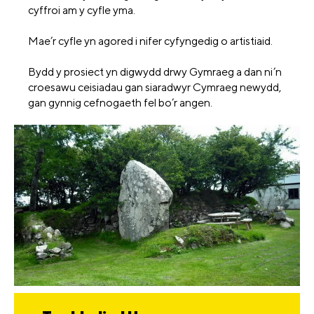
cyffroi am y cyfle yma.
Mae’r cyfle yn agored i nifer cyfyngedig o artistiaid.
Bydd y prosiect yn digwydd drwy Gymraeg a dan ni’n
croesawu ceisiadau gan siaradwyr Cymraeg newydd,
gan gynnig cefnogaeth fel bo’r angen.