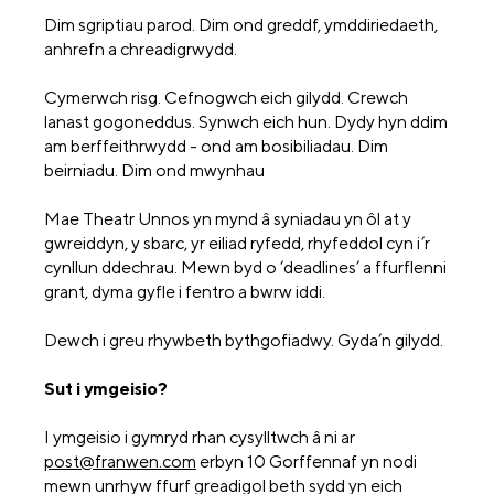
Dim sgriptiau parod. Dim ond greddf, ymddiriedaeth,
anhrefn a chreadigrwydd.
Cymerwch risg. Cefnogwch eich gilydd. Crewch
lanast gogoneddus. Synwch eich hun. Dydy hyn ddim
am berffeithrwydd - ond am bosibiliadau. Dim
beirniadu. Dim ond mwynhau
Mae Theatr Unnos yn mynd â syniadau yn ôl at y
gwreiddyn, y sbarc, yr eiliad ryfedd, rhyfeddol cyn i’r
cynllun ddechrau. Mewn byd o ‘deadlines’ a ffurflenni
grant, dyma gyfle i fentro a bwrw iddi.
Dewch i greu rhywbeth bythgofiadwy. Gyda’n gilydd.
Sut i ymgeisio?
I ymgeisio i gymryd rhan cysylltwch â ni ar
post@franwen.com
erbyn 10 Gorffennaf yn nodi
mewn unrhyw ffurf greadigol beth sydd yn eich