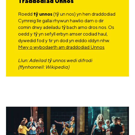
Traddodiad Unnos
Roedd
tŷ unnos
(tŷ un nos) yn hen draddodiad
Cymreig lle gallai rhywun hawlio darn o dir
comin drwy adeiladu tŷ bach arno dros nos. Os
oedd y tŷ yn sefyll erbyn amser codiad haul,
dywedid fod y tir yn dod yn eiddo iddyn nhw.
Mwy o wybodaeth am draddodiad Unnos
Llun: Adeilad tŷ unnos wedi difrodi
(ffynhonnell: Wikipedia)