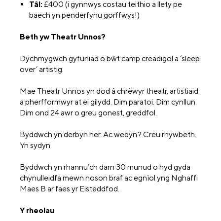
Tâl:
£400 (i gynnwys costau teithio a llety pe
baech yn penderfynu gorffwys!)
Beth yw Theatr Unnos?
Dychmygwch gyfuniad o bŵt camp creadigol a ‘sleep
over’ artistig.
Mae Theatr Unnos yn dod â chrëwyr theatr, artistiaid
a pherfformwyr at ei gilydd. Dim paratoi. Dim cynllun.
Dim ond 24 awr o greu gonest, greddfol.
Byddwch yn derbyn her. Ac wedyn? Creu rhywbeth.
Yn sydyn.
Byddwch yn rhannu’ch darn 30 munud o hyd gyda
chynulleidfa mewn noson braf ac egnïol yng Nghaffi
Maes B ar faes yr Eisteddfod.
Y rheolau