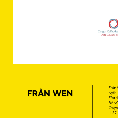
Frân
Nyth
Fford
BAN
Gwyn
LL57