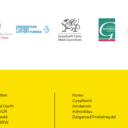
 Wen
Home
Cysylltwch
d Garth
Amdanom
GOR
Adnoddau
edd
Datganiad Preifatrwydd
 2RW