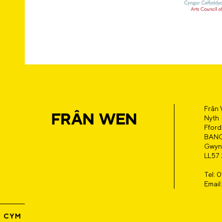
Frân
Nyth
Fford
BAN
Gwyn
LL57
Tel: 
Emai
CYM