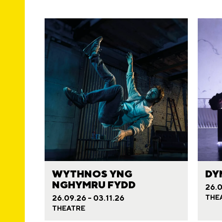
WYTHNOS YNG
DY
NGHYMRU FYDD
26.0
26.09.26 - 03.11.26
THE
THEATRE