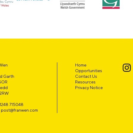
 Wen
Home
Opportunities
d Garth
Contact Us
GOR
Resources
edd
Privacy Notice
 2RW
01248 715048
l: post@franwen.com