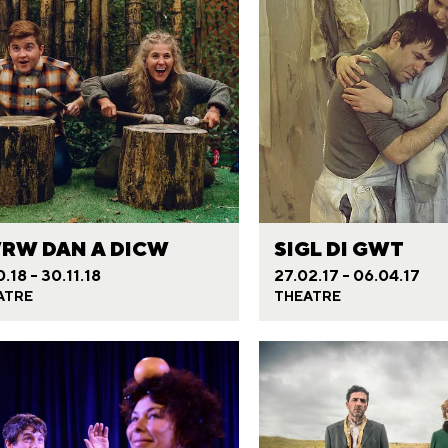
RW DAN A DICW
SIGL DI GWT
0.18 - 30.11.18
27.02.17 - 06.04.17
ATRE
THEATRE