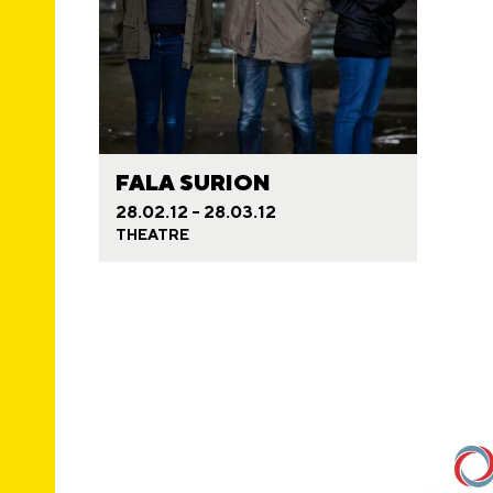
FALA SURION
F
r
n
w
e
n
E
28.02.12 - 28.03.12
THEATRE
a
N