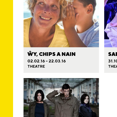
ŴY, CHIPS A NAIN
SA
02.02.16 - 22.03.16
31.10
THEATRE
THE