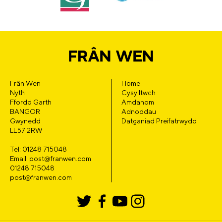
Frân Wen
Home
Nyth
Cysylltwch
Ffordd Garth
Amdanom
BANGOR
Adnoddau
Gwynedd
Datganiad Preifatrwydd
LL57 2RW
Tel: 01248 715048
Email: post@franwen.com
01248 715048
post@franwen.com