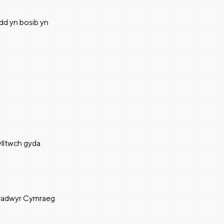
dd yn bosib yn
ylltwch gyda
iaradwyr Cymraeg