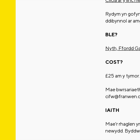
Clicia ar y linc 
Rydym yn gofyn 
ddibynnol ar am
BLE?
Nyth, Ffordd G
COST?
£25 am y tymor.
Mae bwrsariaeth
cifw@franwen.
IAITH
Mae'r rhaglen y
newydd. Byddwn 