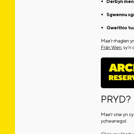
Derbyn ment
Sgwennu sgr
Gweithio tua
Mae’r rhaglen y
Frân Wen
, sy’n
PRYD?
Mae'r criw yn c
ychwanegol.