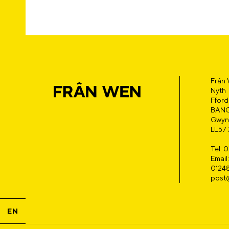
Frân
F
r
n
w
e
n
C
Nyth
Fford
BAN
a
Y
Gwyn
LL57
Tel: 
Emai
0124
post
EN