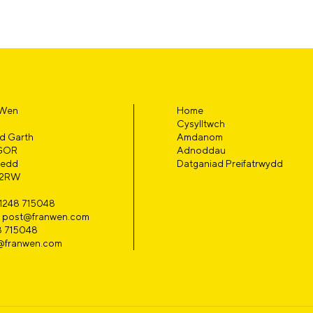
 Wen
Home
Cysylltwch
d Garth
Amdanom
GOR
Adnoddau
edd
Datganiad Preifatrwydd
 2RW
01248 715048
l: post@franwen.com
8 715048
@franwen.com