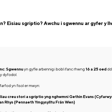
n? Eisiau sgriptio? Awchu i sgwennu ar gyfer y l
anc: Sgwennu
yn gyfle arbennig i bobl ifanc rhwng
16 a 25 oed
dda
y dyfodol.
farfod yn fisol er mwyn:
liau creu stori a sgriptio yng nghwmni Gethin Evans (Cyfarwy
an Rhys (Pennaeth Ymgysylltu Frân Wen)