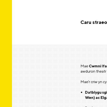
Caru straeo
Mae
Cwmni If
awduron theatr 
Mae’r criw yn cy
Datblygu sgi
Wen) ac Elg