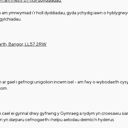
hwn am rhestr o’r holl ddyddiadau.
am ymrwymiad i’r holl dyddiadau, gyda ychydig iawn o hyblygrwy
gylchiadau.
arth, Bangor, LL57 2RW
 ar gael i gefnogi unigolion incwm isel - am fwy o wybodaeth cys
com.
n cael ei gynnal drwy gyfrwng y Gymraeg a rydym yn croesawu s
yn darparu cefnogaeth i helpu aelodau deimlo’n hyderus.