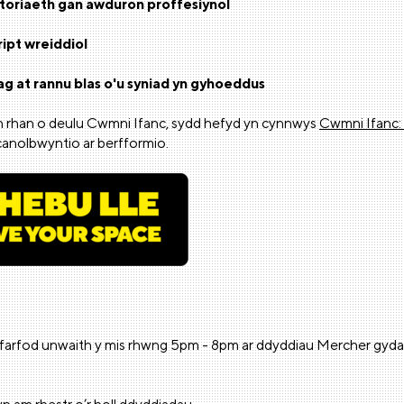
oriaeth gan awduron proffesiynol
ipt wreiddiol
g at rannu blas o'u syniad yn gyhoeddus
n rhan o deulu Cwmni Ifanc, sydd hefyd yn cynnwys
Cwmni Ifanc:
 canolbwyntio ar berfformio.
yfarfod unwaith y mis rhwng 5pm - 8pm ar ddyddiau Mercher gyda 