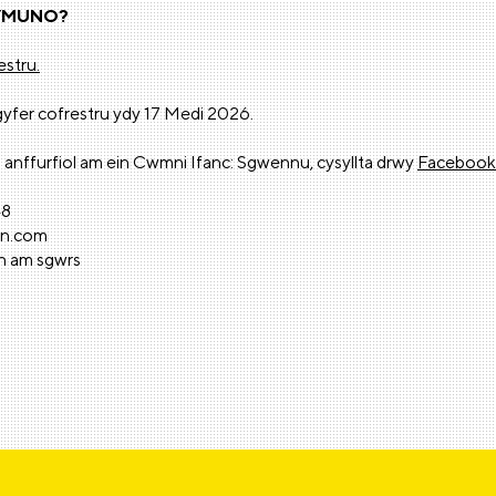
YMUNO?
estru.
gyfer cofrestru ydy 17 Medi 2026.
 anffurfiol am ein Cwmni Ifanc: Sgwennu, cysyllta drwy
Facebook
48
en.com
th am sgwrs