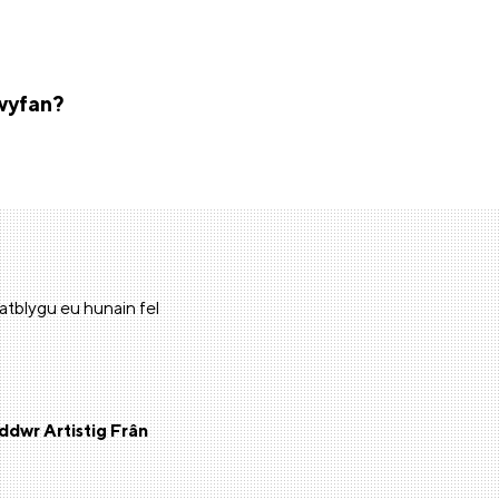
lwyfan?
tblygu eu hunain fel
ddwr Artistig Frân