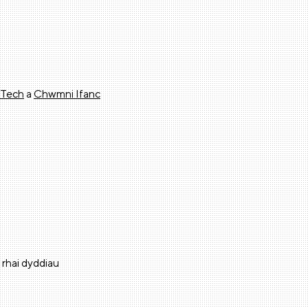
 Tech
a
Chwmni Ifanc
rhai dyddiau