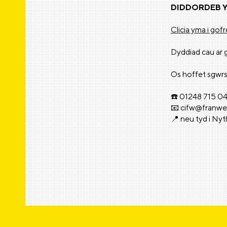
DIDDORDEB 
Clicia yma i gofr
Dyddiad cau ar 
Os hoffet sgwrs
☎️ 01248 715 0
📧 cifw@franw
📍 neu tyd i Ny