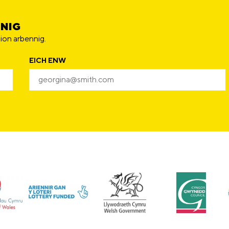
NNIG
ion arbennig.
EICH ENW