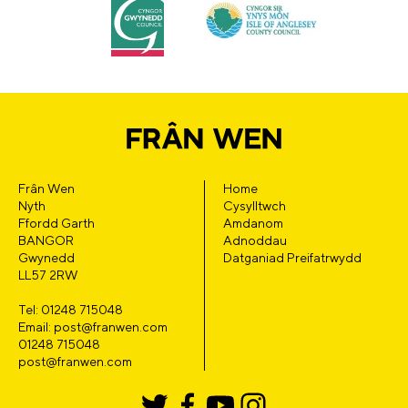
Frân Wen
Home
Nyth
Cysylltwch
Ffordd Garth
Amdanom
BANGOR
Adnoddau
Gwynedd
Datganiad Preifatrwydd
LL57 2RW
Tel: 01248 715048
Email: post@franwen.com
01248 715048
post@franwen.com