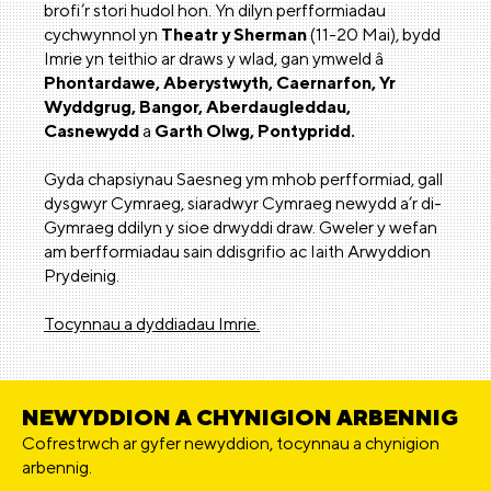
brofi’r stori hudol hon. Yn dilyn perfformiadau
cychwynnol yn
Theatr y Sherman
(11-20 Mai), bydd
Imrie yn teithio ar draws y wlad, gan ymweld â
Phontardawe, Aberystwyth, Caernarfon, Yr
Wyddgrug, Bangor, Aberdaugleddau,
Casnewydd
a
Garth Olwg, Pontypridd.
Gyda chapsiynau Saesneg ym mhob perfformiad, gall
dysgwyr Cymraeg, siaradwyr Cymraeg newydd a’r di-
Gymraeg ddilyn y sioe drwyddi draw. Gweler y wefan
am berfformiadau sain ddisgrifio ac Iaith Arwyddion
Prydeinig.
Tocynnau a dyddiadau Imrie.
NEWYDDION A CHYNIGION ARBENNIG
Cofrestrwch ar gyfer newyddion, tocynnau a chynigion
arbennig.