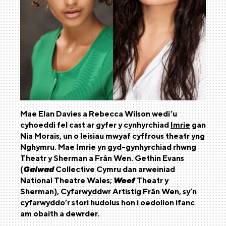
Mae Elan Davies a Rebecca Wilson wedi’u
cyhoeddi fel cast ar gyfer y cynhyrchiad
Imrie
gan
Nia Morais, un o leisiau mwyaf cyffrous theatr yng
Nghymru. Mae Imrie yn gyd-gynhyrchiad rhwng
Theatr y Sherman a Frân Wen. Gethin Evans
(
Galwad
Collective Cymru dan arweiniad
National Theatre Wales;
Woof
Theatr y
Sherman), Cyfarwyddwr Artistig Frân Wen, sy’n
cyfarwyddo’r stori hudolus hon i oedolion ifanc
am obaith a dewrder.