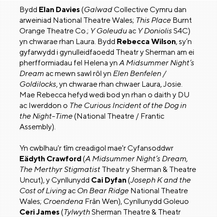
Bydd
Elan Davies
(
Galwad
Collective Cymru dan
arweiniad National Theatre Wales;
This Place
Burnt
Orange Theatre Co.;
Y Goleudu
ac
Y Doniolis
S4C)
yn chwarae rhan Laura. Bydd
Rebecca Wilson
, sy’n
gyfarwydd i gynulleidfaoedd Theatr y Sherman am ei
pherfformiadau fel Helena yn
A Midsummer Night’s
Dream
ac mewn sawl rôl yn
Elen Benfelen /
Goldilocks
, yn chwarae rhan chwaer Laura, Josie.
Mae Rebecca hefyd wedi bod yn rhan o daith y DU
ac Iwerddon o
The Curious Incident of the Dog in
the Night-Time
(National Theatre / Frantic
Assembly).
Yn cwblhau'r tîm creadigol mae'r Cyfansoddwr
Eädyth Crawford
(
A Midsummer Night’s Dream,
The Merthyr Stigmatist
Theatr y Sherman & Theatre
Uncut), y Cynllunydd
Cai Dyfan
(
Joseph K and the
Cost of Living
ac
On Bear Ridge
National Theatre
Wales;
Croendena
Frân Wen), Cynllunydd Goleuo
Ceri James
(
Tylwyth
Sherman Theatre & Theatr