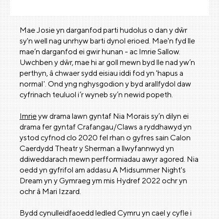
Mae Josie yn darganfod parti hudolus o dan y dŵr
sy'n well nag unrhyw barti dynol erioed. Mae'n fyd lle
mae’n darganfod ei gwir hunan - ac Imrie Sallow.
Uwchben y dŵr, mae hi ar goll mewn byd lle nad yw’n
perthyn, â chwaer sydd eisiau iddi fod yn 'hapus a
normal'. Ond yng nghysgodion y byd arallfydol daw
cyfrinach teuluol i’r wyneb sy’n newid popeth.
Imrie
yw drama lawn gyntaf Nia Morais sy’n dilyn ei
drama fer gyntaf Crafangau/Claws a ryddhawyd yn
ystod cyfnod clo 2020 fel rhan o gyfres sain Calon
Caerdydd Theatr y Sherman a llwyfannwyd yn
ddiweddarach mewn perfformiadau awyr agored. Nia
oedd yn gyfrifol am addasu A Midsummer Night's
Dream yn y Gymraeg ym mis Hydref 2022 ochr yn
ochr â Mari Izzard.
Bydd cynulleidfaoedd ledled Cymru yn cael y cyfle i