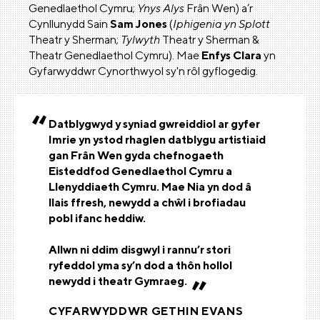
Genedlaethol Cymru;
Ynys Alys
Frân Wen) a’r
Cynllunydd Sain
Sam Jones
(
Iphigenia yn Splott
Theatr y Sherman;
Tylwyth
Theatr y Sherman &
Theatr Genedlaethol Cymru). Mae
Enfys Clara
yn
Gyfarwyddwr Cynorthwyol sy'n rôl gyflogedig.
Datblygwyd y syniad gwreiddiol ar gyfer
Imrie yn ystod rhaglen datblygu artistiaid
gan Frân Wen gyda chefnogaeth
Eisteddfod Genedlaethol Cymru a
Llenyddiaeth Cymru. Mae Nia yn dod â
llais ffresh, newydd a chŵl i brofiadau
pobl ifanc heddiw.
Allwn ni ddim disgwyl i rannu’r stori
ryfeddol yma sy’n dod a thôn hollol
newydd i theatr Gymraeg.
CYFARWYDDWR GETHIN EVANS