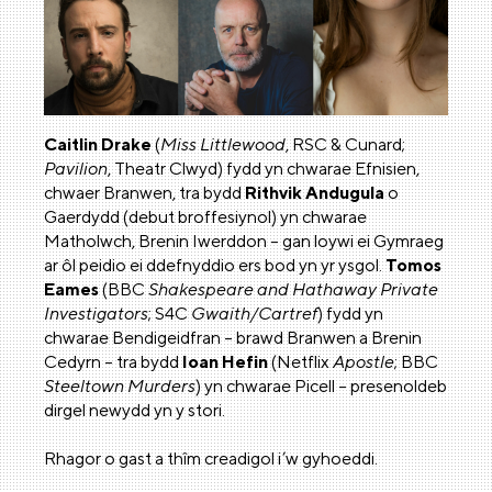
Caitlin Drake
(
Miss Littlewood
, RSC & Cunard;
Pavilion
, Theatr Clwyd) fydd yn chwarae Efnisien,
chwaer Branwen, tra bydd
Rithvik Andugula
o
Gaerdydd (debut broffesiynol) yn chwarae
Matholwch, Brenin Iwerddon – gan loywi ei Gymraeg
ar ôl peidio ei ddefnyddio ers bod yn yr ysgol.
Tomos
Eames
(BBC
Shakespeare and Hathaway Private
Investigators
; S4C
Gwaith/Cartref
) fydd yn
chwarae Bendigeidfran – brawd Branwen a Brenin
Cedyrn – tra bydd
Ioan Hefin
(Netflix
Apostle
; BBC
Steeltown Murders
) yn chwarae Picell – presenoldeb
dirgel newydd yn y stori.
Rhagor o gast a thîm creadigol i’w gyhoeddi.