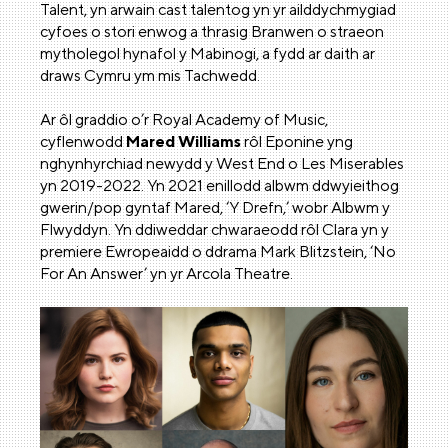
Talent, yn arwain cast talentog yn yr ailddychmygiad
cyfoes o stori enwog a thrasig Branwen o straeon
mytholegol hynafol y Mabinogi, a fydd ar daith ar
draws Cymru ym mis Tachwedd.
Ar ôl graddio o’r Royal Academy of Music,
cyflenwodd
Mared Williams
rôl Eponine yng
nghynhyrchiad newydd y West End o Les Miserables
yn 2019-2022. Yn 2021 enillodd albwm ddwyieithog
gwerin/pop gyntaf Mared, ‘Y Drefn,’ wobr Albwm y
Flwyddyn. Yn ddiweddar chwaraeodd rôl Clara yn y
premiere Ewropeaidd o ddrama Mark Blitzstein, ‘No
For An Answer’ yn yr Arcola Theatre.