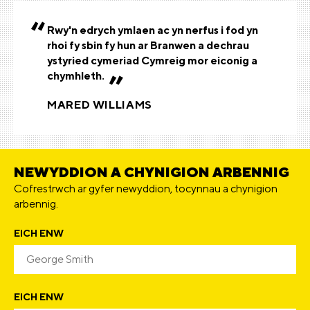
Rwy'n edrych ymlaen ac yn nerfus i fod yn
rhoi fy sbin fy hun ar Branwen a dechrau
ystyried cymeriad Cymreig mor eiconig a
chymhleth.
MARED WILLIAMS
NEWYDDION A CHYNIGION ARBENNIG
Cofrestrwch ar gyfer newyddion, tocynnau a chynigion
arbennig.
EICH ENW
EICH ENW