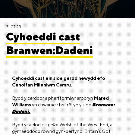
31.07.23
Cyhoeddi cast
Branwen:Dadeni
Cyhoeddi cast ein sioe gerdd newydd efo
Canolfan Mileniwm Cymru.
Bydd y cerddor a pherfformiwr arobryn
Mared
Williams
yn chwarae’r brif rôl yn y sioe
Branwen:
Dadeni.
Bydd yr aelod o’r grŵp Welsh of the West End, a
gyrhaeddodd rownd gyn-derfynol Britain’s Got