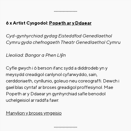
....................
6 x Artist Cysgodol:
Popeth ar y Ddaear
Cyd-gynhyrchiad gydag Eisteddfod Genedlaethol
Cymru gyda chefnogaeth Theatr Genedlaethol Cymru
Lleoliad: Bangor a Phen Llŷn
Cyfle gwych i 6 berson ifanc sydd a diddrodeb yn y
meysydd creadigol canlynol cyfarwyddo, sain,
cerddoriaeth, cynllunio, goleuo neu coreograffi. Dewch i
gael blas cyntaf ar broses greadigol proffesiynol. Mae
Popeth ar y Ddaear yn gynhyrchiad safle benodol
uchelgeisiol ar raddfa fawr.
Manylion y broses ymgeisio
....................