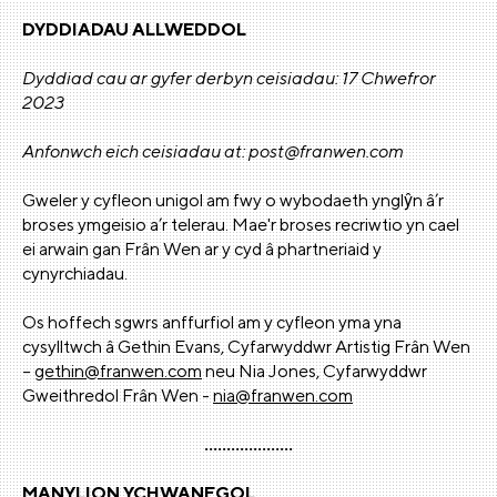
DYDDIADAU ALLWEDDOL
Dyddiad cau ar gyfer derbyn ceisiadau: 17 Chwefror
2023
Anfonwch eich ceisiadau at: post@franwen.com
Gweler y cyfleon unigol am fwy o wybodaeth ynglŷn â’r
broses ymgeisio a’r telerau. Mae'r broses recriwtio yn cael
ei arwain gan Frân Wen ar y cyd â phartneriaid y
cynyrchiadau.
Os hoffech sgwrs anffurfiol am y cyfleon yma yna
cysylltwch â Gethin Evans, Cyfarwyddwr Artistig Frân Wen
–
gethin@franwen.com
neu Nia Jones, Cyfarwyddwr
Gweithredol Frân Wen -
nia@franwen.com
....................
MANYLION YCHWANEGOL