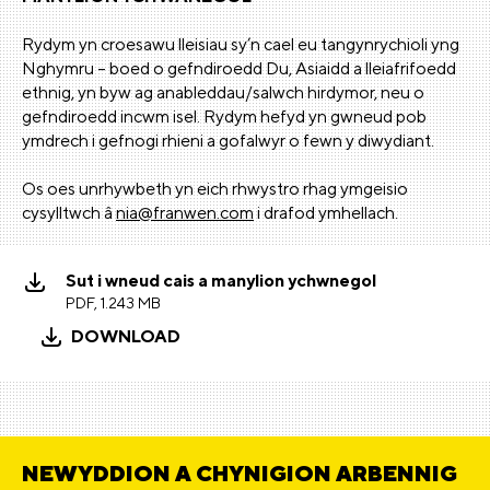
Rydym yn croesawu lleisiau sy’n cael eu tangynrychioli yng
Nghymru – boed o gefndiroedd Du, Asiaidd a lleiafrifoedd
ethnig, yn byw ag anableddau/salwch hirdymor, neu o
gefndiroedd incwm isel. Rydym hefyd yn gwneud pob
ymdrech i gefnogi rhieni a gofalwyr o fewn y diwydiant.
Os oes unrhywbeth yn eich rhwystro rhag ymgeisio
cysylltwch â
nia@franwen.com
i drafod ymhellach.
Sut i wneud cais a manylion ychwnegol
PDF, 1.243 MB
DOWNLOAD
NEWYDDION A CHYNIGION ARBENNIG