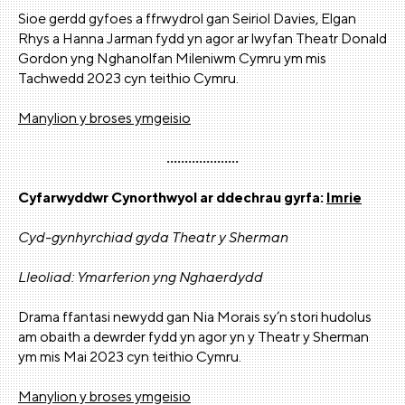
Sioe gerdd gyfoes a ffrwydrol gan Seiriol Davies, Elgan
Rhys a Hanna Jarman fydd yn agor ar lwyfan Theatr Donald
Gordon yng Nghanolfan Mileniwm Cymru ym mis
Tachwedd 2023 cyn teithio Cymru.
Manylion y broses ymgeisio
....................
Cyfarwyddwr Cynorthwyol ar ddechrau gyrfa:
Imrie
Cyd-gynhyrchiad gyda Theatr y Sherman
Lleoliad: Ymarferion yng Nghaerdydd
Drama ffantasi newydd gan Nia Morais sy’n stori hudolus
am obaith a dewrder fydd yn agor yn y Theatr y Sherman
ym mis Mai 2023 cyn teithio Cymru.
Manylion y broses ymgeisio