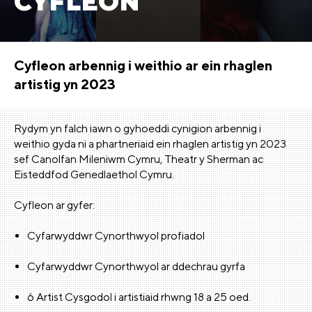
CYFLEON
Cyfleon arbennig i weithio ar ein rhaglen
artistig yn 2023
Rydym yn falch iawn o gyhoeddi cynigion arbennig i
weithio gyda ni a phartneriaid ein rhaglen artistig yn 2023
sef Canolfan Mileniwm Cymru, Theatr y Sherman ac
Eisteddfod Genedlaethol Cymru.
Cyfleon ar gyfer:
Cyfarwyddwr Cynorthwyol profiadol
Cyfarwyddwr Cynorthwyol ar ddechrau gyrfa
6 Artist Cysgodol i artistiaid rhwng 18 a 25 oed.