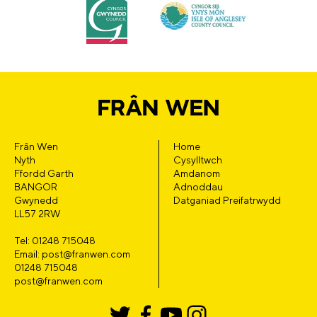
Frân Wen
Home
Nyth
Cysylltwch
Ffordd Garth
Amdanom
BANGOR
Adnoddau
Gwynedd
Datganiad Preifatrwydd
LL57 2RW
Tel: 01248 715048
Email: post@franwen.com
01248 715048
post@franwen.com