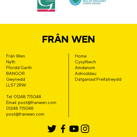
Frân Wen
Home
Nyth
Cysylltwch
Ffordd Garth
Amdanom
BANGOR
Adnoddau
Gwynedd
Datganiad Preifatrwydd
LL57 2RW
Tel: 01248 715048
Email: post@franwen.com
01248 715048
post@franwen.com