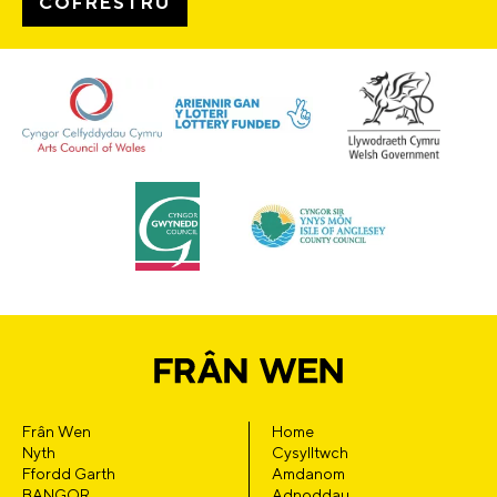
Frân Wen
Home
Nyth
Cysylltwch
Ffordd Garth
Amdanom
BANGOR
Adnoddau