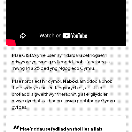
Mae GISDA yn elusen sy'n darparu cefnogaeth
ddwys ac yn cynnig cyfleoedd i bobl ifanc bregus
rhwng 14 a 25 oed yng Ngogledd Cymru.
Mae’r prosiect hir dymor,
Nabod
, am ddod â phobl
ifanc sydd yn cael eu tangynrychioli, artistiaid
profiadol a gweithwyr therapiwtig at ei gilydd er
mwyn dyrchafu a rhannu lleisiau pobl ifanc y Gymru
gyfoes.
Mae’r ddau sefydliad yn rhoi lles a llais