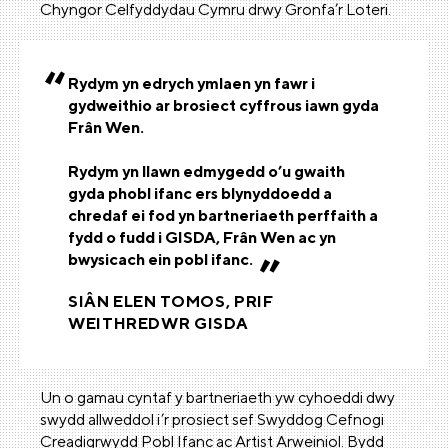
Chyngor Celfyddydau Cymru drwy Gronfa’r Loteri.
Rydym yn edrych ymlaen yn fawr i
gydweithio ar brosiect cyffrous iawn gyda
Frân Wen.
Rydym yn llawn edmygedd o’u gwaith
gyda phobl ifanc ers blynyddoedd a
chredaf ei fod yn bartneriaeth perffaith a
fydd o fudd i GISDA, Frân Wen ac yn
bwysicach ein pobl ifanc.
SIÂN ELEN TOMOS, PRIF
WEITHREDWR GISDA
Un o gamau cyntaf y bartneriaeth yw cyhoeddi dwy
swydd allweddol i’r prosiect sef Swyddog Cefnogi
Creadigrwydd Pobl Ifanc ac Artist Arweiniol. Bydd