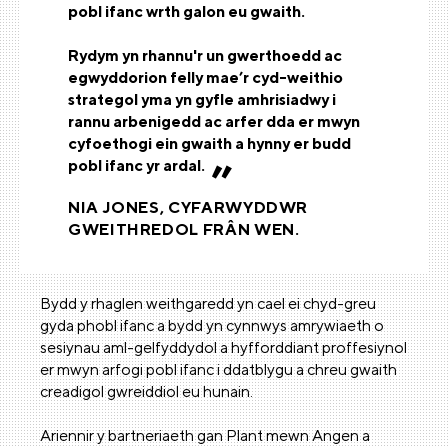
pobl ifanc wrth galon eu gwaith.
Rydym yn rhannu'r un gwerthoedd ac
egwyddorion felly mae’r cyd-weithio
strategol yma yn gyfle amhrisiadwy i
rannu arbenigedd ac arfer dda er mwyn
cyfoethogi ein gwaith a hynny er budd
pobl ifanc yr ardal.
NIA JONES, CYFARWYDDWR
GWEITHREDOL FRÂN WEN.
Bydd y rhaglen weithgaredd yn cael ei chyd-greu
gyda phobl ifanc a bydd yn cynnwys amrywiaeth o
sesiynau aml-gelfyddydol a hyfforddiant proffesiynol
er mwyn arfogi pobl ifanc i ddatblygu a chreu gwaith
creadigol gwreiddiol eu hunain.
Ariennir y bartneriaeth gan Plant mewn Angen a