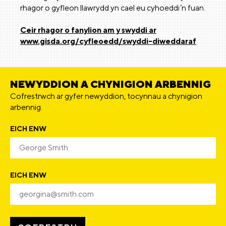
rhagor o gyfleon llawrydd yn cael eu cyhoeddi’n fuan.
Ceir rhagor o fanylion am y swyddi ar
www.gisda.org/cyfleoedd/swyddi-diweddaraf
NEWYDDION A CHYNIGION ARBENNIG
Cofrestrwch ar gyfer newyddion, tocynnau a chynigion
arbennig.
EICH ENW
EICH ENW