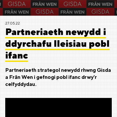
27.05.22
Partneriaeth newydd i
ddyrchafu lleisiau pobl
ifanc
Partneriaeth strategol newydd rhwng Gisda
a Frân Wen i gefnogi pobl ifanc drwy’r
celfyddydau.