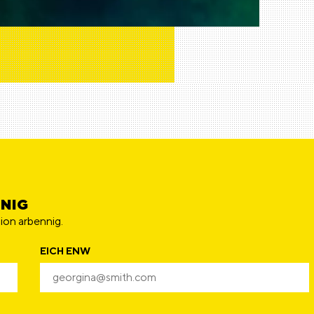
NNIG
ion arbennig.
EICH ENW