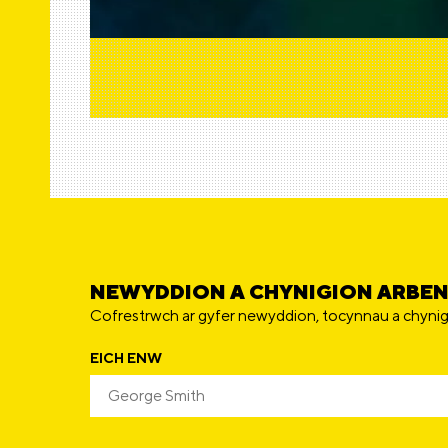
F
r
n
w
e
n
C
a
Y
NEWYDDION A CHYNIGION ARBE
Cofrestrwch ar gyfer newyddion, tocynnau a chynig
EICH ENW