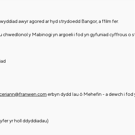
igwyddiad awyr agored ar hyd strydoedd Bangor, a ffilm fer.
chwedlonol y Mabinogi yn argoeli i fod yn gyfuniad cyffrous o st
iad
ceriann@franwen.com
erbyn dydd Iau 6 Mehefin - a dewch i fod 
yfer yr holl ddyddiadau)