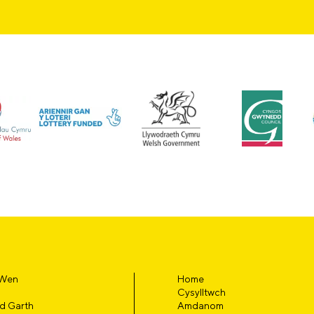
 Wen
Home
Cysylltwch
d Garth
Amdanom