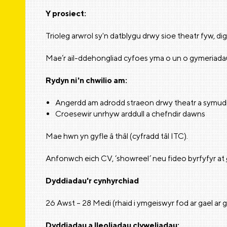
Y prosiect:
Trioleg arwrol sy'n datblygu drwy sioe theatr fyw, d
Mae’r ail-ddehongliad cyfoes yma o un o gymeriadau 
Rydyn ni'n chwilio am:
Angerdd am adrodd straeon drwy theatr a symud
Croesewir unrhyw arddull a chefndir dawns
Mae hwn yn gyfle â thâl (cyfradd tâl ITC).
Anfonwch eich CV, ‘showreel’ neu fideo byrfyfyr at
Dyddiadau'r cynhyrchiad
26 Awst – 28 Medi (rhaid i ymgeiswyr fod ar gael ar g
Dyddiadau a lleoliadau clyweliadau: