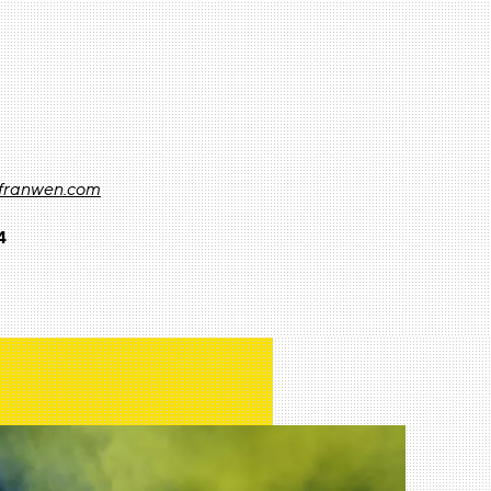
)
franwen.com
4