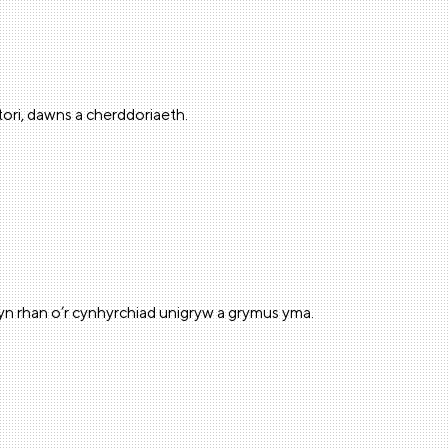
ori, dawns a cherddoriaeth.
yn rhan o’r cynhyrchiad unigryw a grymus yma.