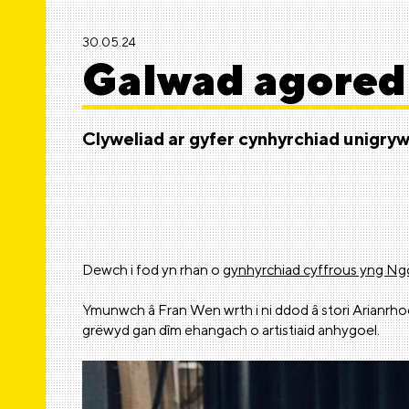
30.05.24
Galwad agored
Clyweliad ar gyfer cynhyrchiad unigry
Dewch i fod yn rhan o
gynhyrchiad cyffrous yng N
Ymunwch â Fran Wen wrth i ni ddod â stori Arianrh
grëwyd gan dîm ehangach o artistiaid anhygoel.