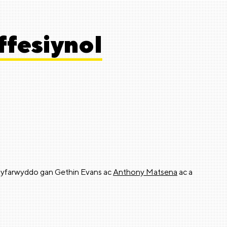
fesiynol
 gyfarwyddo gan Gethin Evans ac
Anthony Matsena
ac a