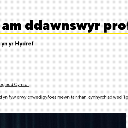
 am ddawnswyr prof
w
yn yr Hydref
gogledd Cymru!
od yn fyw drwy chwedl gyfoes mewn tair rhan, cynhyrchiad wedi'i