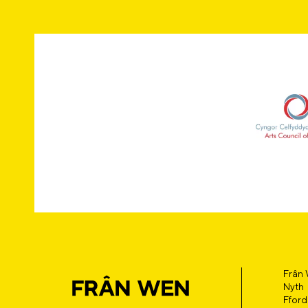
Frân
Nyth
Fford