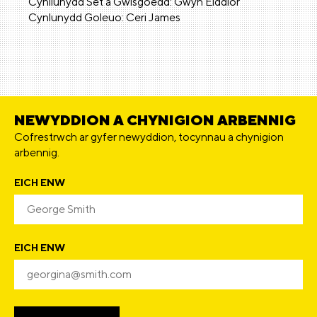
Cynllunydd Set a Gwisgoedd: Gwyn Eiddior
Cynlunydd Goleuo: Ceri James
NEWYDDION A CHYNIGION ARBENNIG
Cofrestrwch ar gyfer newyddion, tocynnau a chynigion
arbennig.
EICH ENW
EICH ENW