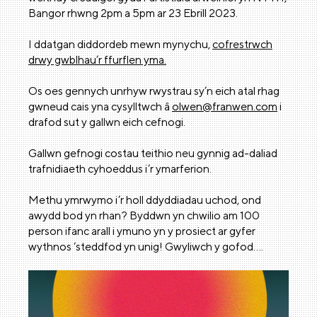
Bangor rhwng 2pm a 5pm ar 23 Ebrill 2023.
I ddatgan diddordeb mewn mynychu,
cofrestrwch
drwy gwblhau’r ffurflen yma.
Os oes gennych unrhyw rwystrau sy’n eich atal rhag
gwneud cais yna cysylltwch â
olwen@franwen.com
i
drafod sut y gallwn eich cefnogi.
Gallwn gefnogi costau teithio neu gynnig ad-daliad
trafnidiaeth cyhoeddus i’r ymarferion.
Methu ymrwymo i’r holl ddyddiadau uchod, ond
awydd bod yn rhan? Byddwn yn chwilio am 100
person ifanc arall i ymuno yn y prosiect ar gyfer
wythnos ‘steddfod yn unig! Gwyliwch y gofod….