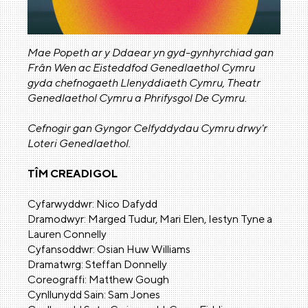
Mae Popeth ar y Ddaear yn gyd-gynhyrchiad gan
Frân Wen ac Eisteddfod Genedlaethol Cymru
gyda chefnogaeth Llenyddiaeth Cymru, Theatr
Genedlaethol Cymru a Phrifysgol De Cymru.
Cefnogir gan Gyngor Celfyddydau Cymru drwy'r
Loteri Genedlaethol.
TÎM CREADIGOL
Cyfarwyddwr: Nico Dafydd
Dramodwyr: Marged Tudur, Mari Elen, Iestyn Tyne a
Lauren Connelly
Cyfansoddwr: Osian Huw Williams
Dramatwrg: Steffan Donnelly
Coreograffi: Matthew Gough
Cynllunydd Sain: Sam Jones