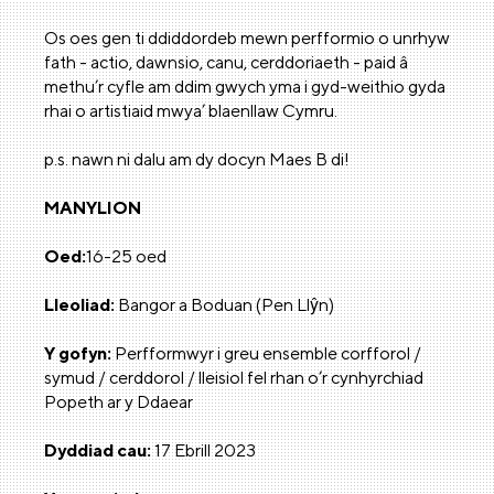
Os oes gen ti ddiddordeb mewn perfformio o unrhyw
fath - actio, dawnsio, canu, cerddoriaeth - paid â
methu’r cyfle am ddim gwych yma i gyd-weithio gyda
rhai o artistiaid mwya’ blaenllaw Cymru.
p.s. nawn ni dalu am dy docyn Maes B di!
MANYLION
Oed:
16-25 oed
Lleoliad:
Bangor a Boduan (Pen Llŷn)
Y gofyn:
Perfformwyr i greu ensemble corfforol /
symud / cerddorol / lleisiol fel rhan o’r cynhyrchiad
Popeth ar y Ddaear
Dyddiad cau:
17 Ebrill 2023