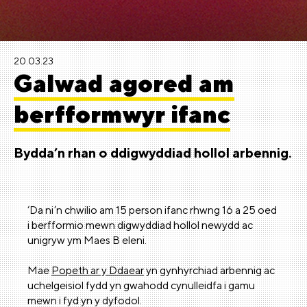
20.03.23
Galwad agored am
berfformwyr ifanc
Bydda’n rhan o ddigwyddiad hollol arbennig.
‘Da ni’n chwilio am 15 person ifanc rhwng 16 a 25 oed
i berfformio mewn digwyddiad hollol newydd ac
unigryw ym Maes B eleni.
Mae
Popeth ar y Ddaear
yn gynhyrchiad arbennig ac
uchelgeisiol fydd yn gwahodd cynulleidfa i gamu
mewn i fyd yn y dyfodol.