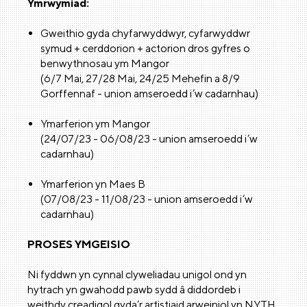
Ymrwymiad:
Gweithio gyda chyfarwyddwyr, cyfarwyddwr
symud + cerddorion + actorion dros gyfres o
benwythnosau ym Mangor
(6/7 Mai, 27/28 Mai, 24/25 Mehefin a 8/9
Gorffennaf - union amseroedd i’w cadarnhau)
Ymarferion ym Mangor
(24/07/23 - 06/08/23 - union amseroedd i’w
cadarnhau)
Ymarferion yn Maes B
(07/08/23 - 11/08/23 - union amseroedd i’w
cadarnhau)
PROSES YMGEISIO
Ni fyddwn yn cynnal clyweliadau unigol ond yn
hytrach yn gwahodd pawb sydd â diddordeb i
weithdy creadigol gyda’r artistiaid arweiniol yn NYTH,