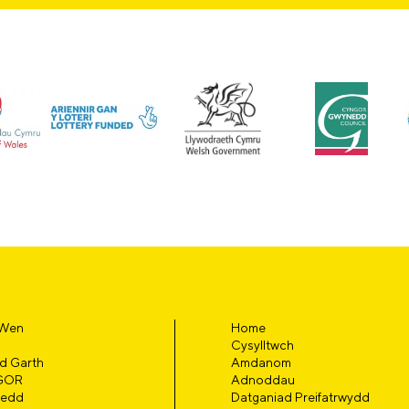
 Wen
Home
Cysylltwch
d Garth
Amdanom
GOR
Adnoddau
edd
Datganiad Preifatrwydd