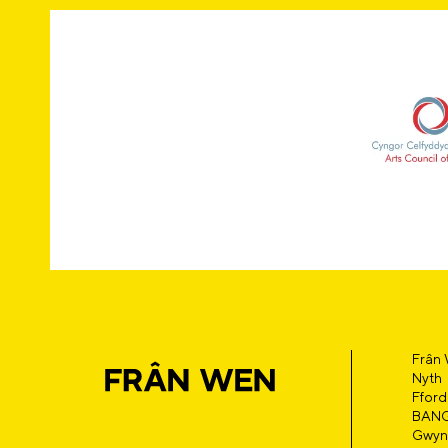
Frân
Nyth
Fford
BAN
Gwyn