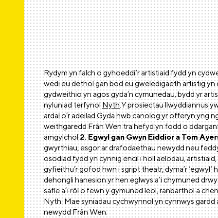
Rydym yn falch o gyhoeddi’r artistiaid fydd yn cydwei
wedi eu dethol gan bod eu gweledigaeth artistig yn
gydweithio yn agos gyda’n cymunedau, bydd yr artis
nyluniad terfynol
Nyth
.Y prosiectau llwyddiannus yw
ardal o’r adeilad.Gyda hwb canolog yr offeryn yng 
weithgaredd Frân Wen tra hefyd yn fodd o ddarganfo
amgylchol.
2. Egwyl gan Gwyn Eiddior a Tom Ayer
gwyrthiau, esgor ar drafodaethau newydd neu feddyli
osodiad fydd yn cynnig encil i holl aelodau, artisti
gyfieithu’r gofod hwn i sgript theatr, dyma’r ‘egwyl’ 
dehongli hanesion yr hen eglwys a’i chymuned drwy
safle a’i rôl o fewn y gymuned leol, ranbarthol a ch
Nyth. Mae syniadau cychwynnol yn cynnwys gardd a 
newydd Frân Wen.