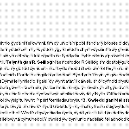
thio gyda ni fel cwmni, tîm dylunio a’n pobl ifanc ar y broses o dd
 defnyddio celf i hyrwyddo hygyrchedd a chynhwysiant trwy greadi
tiaid yn cefnogi strategaeth celfyddydau cyhoeddus y prosiect e
:
1. Telynth gan R. Seiliog
Mae’r cerddor R.Seiliog am ddatblygu o
nghalon y gofod cymdeithasol bydd modd chwarae’r offeryn o unrhy
d eich ffordd o amgylch yr adeilad. Bydd yr offeryn yn gwahodd y
s
Dyma le i ymlacio, i gael ‘dy wynt atat’, i dawelu ar ôl cyfnod prys
au gwerthfawr neu jyst caniatáu i unigolyn oedi cyn ail gydio a’i
aid, cynulleidfaoedd ac ymwelwyr adeilad newydd y Nyth. Cilfach ar
hollbwysig tu hwnt i’r perfformiadau prysur.
3. Gwledd gan Meliss
 bryd bwyd tri chwrs?Bydd Gwledd yn cynnal cyfres o ddigwyddi
enedlaethol. Wedi’r digwyddiadau yma, bydd yr artistiaid yn defny
lle bwyta cymunedol.Y bwriad yw cynllunio’r adeilad fel adnodd 