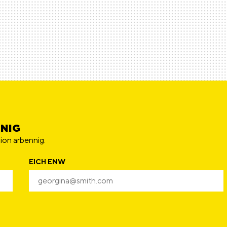
NNIG
ion arbennig.
EICH ENW