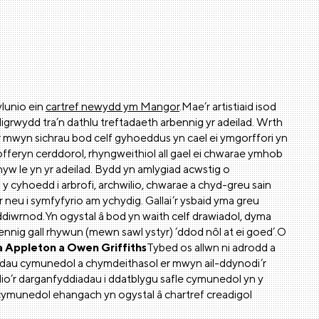
ylunio ein
cartref newydd ym Mangor
.Mae’r artistiaid isod
grwydd tra’n dathlu treftadaeth arbennig yr adeilad. Wrth
r mwyn sichrau bod celf gyhoeddus yn cael ei ymgorffori yn
fferyn cerddorol, rhyngweithiol all gael ei chwarae ymhob
w le yn yr adeilad. Bydd yn amlygiad acwstig o
 cyhoedd i arbrofi, archwilio, chwarae a chyd-greu sain
ur neu i symfyfyrio am ychydig. Gallai’r ysbaid yma greu
 ddiwrnod.Yn ogystal â bod yn waith celf drawiadol, dyma
bennig gall rhywun (mewn sawl ystyr) ‘ddod nôl at ei goed’.O
a Appleton a Owen Griffiths
Tybed os allwn ni adrodd a
adau cymunedol a chymdeithasol er mwyn ail-ddynodi’r
ddio’r darganfyddiadau i ddatblygu safle cymunedol yn y
cymunedol ehangach yn ogystal â chartref creadigol