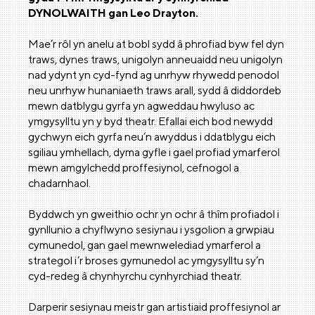
DYNOLWAITH gan Leo Drayton.
Mae’r rôl yn anelu at bobl sydd â phrofiad byw fel dyn
traws, dynes traws, unigolyn anneuaidd neu unigolyn
nad ydynt yn cyd-fynd ag unrhyw rhywedd penodol
neu unrhyw hunaniaeth traws arall, sydd â diddordeb
mewn datblygu gyrfa yn agweddau hwyluso ac
ymgysylltu yn y byd theatr. Efallai eich bod newydd
gychwyn eich gyrfa neu’n awyddus i ddatblygu eich
sgiliau ymhellach, dyma gyfle i gael profiad ymarferol
mewn amgylchedd proffesiynol, cefnogol a
chadarnhaol.
Byddwch yn gweithio ochr yn ochr â thîm profiadol i
gynllunio a chyflwyno sesiynau i ysgolion a grwpiau
cymunedol, gan gael mewnwelediad ymarferol a
strategol i’r broses gymunedol ac ymgysylltu sy’n
cyd-redeg â chynhyrchu cynhyrchiad theatr.
Darperir sesiynau meistr gan artistiaid proffesiynol ar