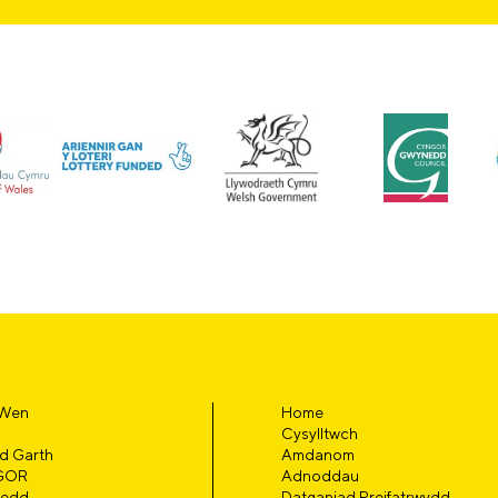
 Wen
Home
Cysylltwch
d Garth
Amdanom
GOR
Adnoddau
edd
Datganiad Preifatrwydd