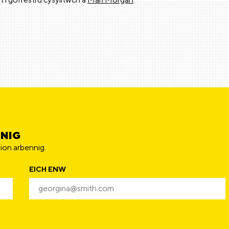
NNIG
ion arbennig.
EICH ENW