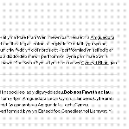
r Haf yma.Mae Frân Wen, mewn partneriaeth â
Amgueddfa
iad theatrig ar leoliad at ei gilydd. O ddatblygu syniad,
criw fydd yn cloi'r prosiect – perfformiad yn seiliedig ar
ydd â diddordeb mewn perfformio! Dyna pam mae Sŵn a
ôl i bawb.Mae Sŵn a Symud yn rhan o arlwy
Cymryd Rhan
gan
 nabod lleoliad y digwyddiadau.
Bob nos Fawrth ac Iau
1pm - 4pm Amgueddfa Lechi Cymru, Llanberis Cyfle arall i
edd i'w gadarnhau) Amgueddfa Lechi Cymru,
perfformiad byw yn Eisteddfod Genedlaethol Llanrwst. Y