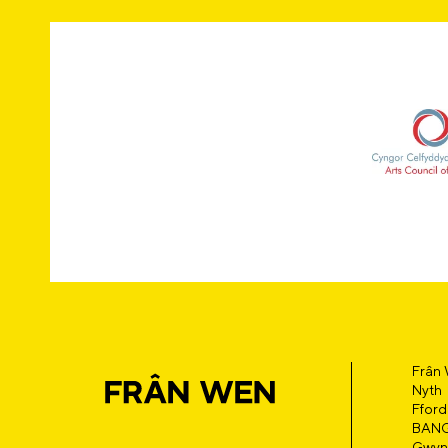
Frân
Nyth
Fford
BAN
Gwyn