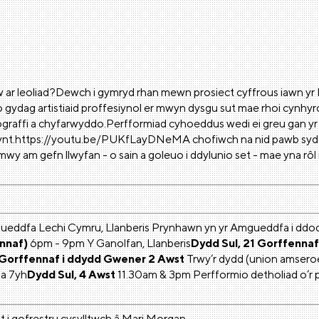
 ar leoliad?Dewch i gymryd rhan mewn prosiect cyffrous iawn y
io gydag artistiaid proffesiynol er mwyn dysgu sut mae rhoi cynhyrch
graffi a chyfarwyddo.Perfformiad cyhoeddus wedi ei greu gan yr un 
rostynt.https://youtu.be/PUKfLayDNeMA chofiwch na nid pawb s
mwy am gefn llwyfan - o sain a goleuo i ddylunio set - mae yna r
ddfa Lechi Cymru, Llanberis Prynhawn yn yr Amgueddfa i ddod i
ennaf)
6pm - 9pm Y Ganolfan, Llanberis
Dydd Sul, 21 Gorffennaf
 Gorffennaf i ddydd Gwener 2 Awst
Trwy’r dydd (union amsero
 a 7yh
Dydd Sul, 4 Awst
11.30am & 3pm Perfformio detholiad o’r 
 i gofrestru cysylltwch â
Mari Morgan
.