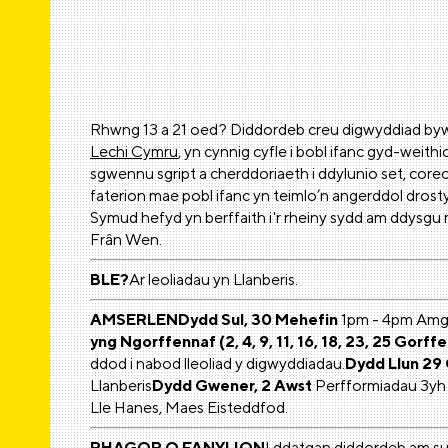
Rhwng 13 a 21 oed? Diddordeb creu digwyddiad byw
Lechi Cymru
, yn cynnig cyfle i bobl ifanc gyd-weith
sgwennu sgript a cherddoriaeth i ddylunio set, coreo
faterion mae pobl ifanc yn teimlo’n angerddol d
Symud hefyd yn berffaith i'r rheiny sydd am ddysgu 
Frân Wen.
BLE?
Ar leoliadau yn Llanberis.
AMSERLEN
Dydd Sul, 30 Mehefin
1pm - 4pm Amgue
yng Ngorffennaf (2, 4, 9, 11, 16, 18, 23, 25 Gorff
ddod i nabod lleoliad y digwyddiadau.
Dydd Llun 29
Llanberis
Dydd Gwener, 2 Awst
Perfformiadau 3yh
Lle Hanes, Maes Eisteddfod.
RHAGOR O FANYLION
I ddatgan diddordeb am sut