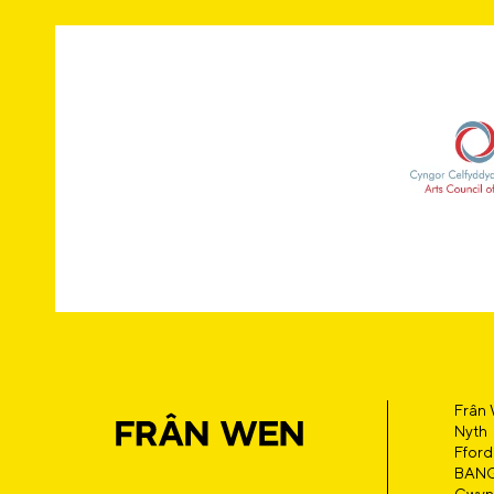
Frân
Nyth
Fford
BAN
Gwyn