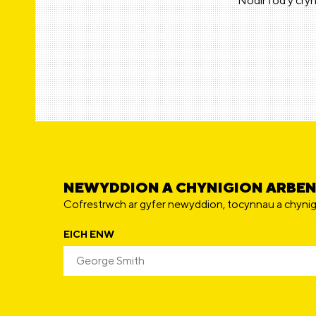
Nodir fod y cryn
NEWYDDION A CHYNIGION ARBE
Cofrestrwch ar gyfer newyddion, tocynnau a chynig
EICH ENW