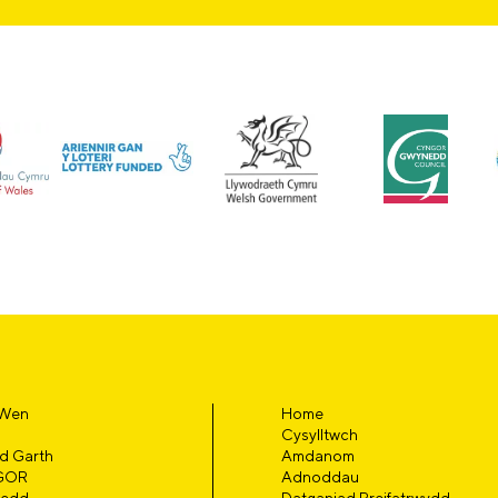
 Wen
Home
Cysylltwch
d Garth
Amdanom
GOR
Adnoddau
edd
Datganiad Preifatrwydd