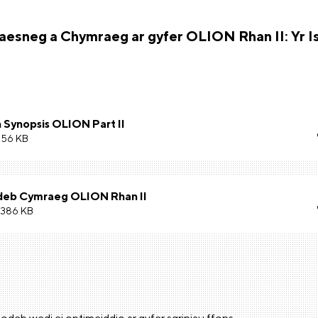
esneg a Chymraeg ar gyfer OLION Rhan II: Yr I
h Synopsis OLION Part II
.56 KB
deb Cymraeg OLION Rhan II
.386 KB