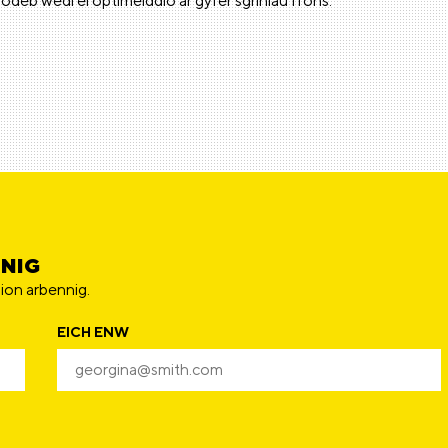
odeb wedi ei optimeiddio ar gyfer sgriniau ffons.
NNIG
ion arbennig.
EICH ENW