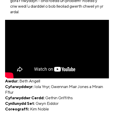
gora'r flwyddyn - ond roedd un problem! Roedd y
criw wedi’u diarddel o bob lleoliad gwerth chweil yn yr
ardal.
Awdur:
Beth Angell
Cyfarwyddwyr:
Iola Ynyr, Gwennan Mair Jones a Mirain
Fflur
Cyfarwyddwr Cerdd:
Gethin Griffiths
Cynllunydd Set:
Gwyn Eiddor
Coreograffi:
Kim Noble