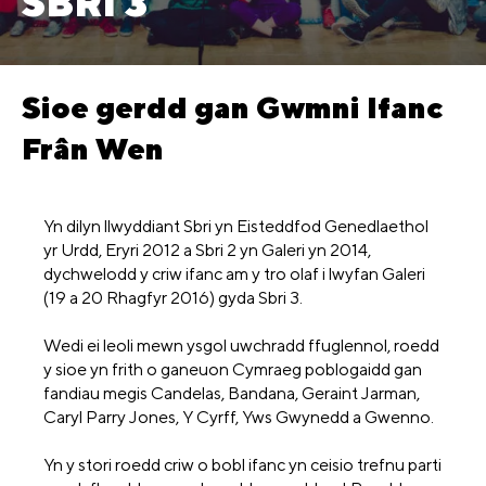
SBRI 3
Sioe gerdd gan Gwmni Ifanc
Frân Wen
Yn dilyn llwyddiant Sbri yn Eisteddfod Genedlaethol
yr Urdd, Eryri 2012 a Sbri 2 yn Galeri yn 2014,
dychwelodd y criw ifanc am y tro olaf i lwyfan Galeri
(19 a 20 Rhagfyr 2016) gyda Sbri 3.
Wedi ei leoli mewn ysgol uwchradd ffuglennol, roedd
y sioe yn frith o ganeuon Cymraeg poblogaidd gan
fandiau megis Candelas, Bandana, Geraint Jarman,
Caryl Parry Jones, Y Cyrff, Yws Gwynedd a Gwenno.
Yn y stori roedd criw o bobl ifanc yn ceisio trefnu parti