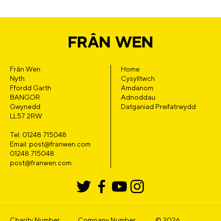
Frân Wen
Home
Nyth
Cysylltwch
Ffordd Garth
Amdanom
BANGOR
Adnoddau
Gwynedd
Datganiad Preifatrwydd
LL57 2RW
Tel: 01248 715048
Email: post@franwen.com
01248 715048
post@franwen.com
Charity Number:
Company Number:
© 2026