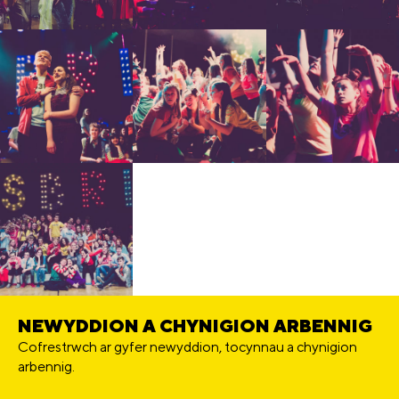
NEWYDDION A CHYNIGION ARBENNIG
Cofrestrwch ar gyfer newyddion, tocynnau a chynigion
arbennig.