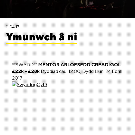
11.04.17
Ymunwch â ni
**SWYDD**
MENTOR ARLOESEDD CREADIGOL
£22k - £28k
Dyddiad cau: 12.00, Dydd Llun, 24 Ebrill
2017