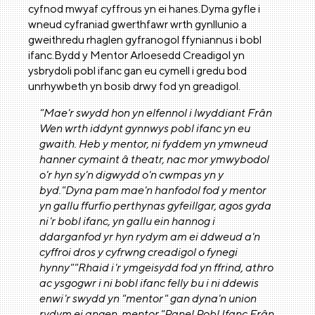
cyfnod mwyaf cyffrous yn ei hanes.Dyma gyfle i
wneud cyfraniad gwerthfawr wrth gynllunio a
gweithredu rhaglen gyfranogol ffyniannus i bobl
ifanc.Bydd y Mentor Arloesedd Creadigol yn
ysbrydoli pobl ifanc gan eu cymell i gredu bod
unrhywbeth yn bosib drwy fod yn greadigol.
"Mae'r swydd hon yn elfennol i lwyddiant Frân
Wen wrth iddynt gynnwys pobl ifanc yn eu
gwaith. Heb y mentor, ni fyddem yn ymwneud
hanner cymaint â theatr, nac mor ymwybodol
o'r hyn sy'n digwydd o'n cwmpas yn y
byd.
"Dyna pam mae'n hanfodol fod y mentor
yn gallu ffurfio perthynas gyfeillgar, agos gyda
ni'r bobl ifanc, yn gallu ein hannog i
ddarganfod yr hyn rydym am ei ddweud a'n
cyffroi dros y cyfrwng creadigol o fynegi
hynny"
"Rhaid i'r ymgeisydd fod yn ffrind, athro
ac ysgogwr i ni bobl ifanc felly bu i ni ddewis
enwi'r swydd yn "mentor" gan dyna'n union
rydym ei angen, mentor."
Panel Pobl Ifanc Frân