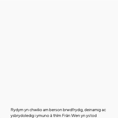
Rydym yn chwilio am berson brwdfrydig, deinamig ac
ysbrydoledig i ymuno â thîm Frân Wen yn ystod