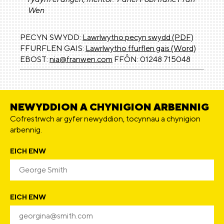
Wen
PECYN SWYDD:
Lawrlwytho pecyn swydd (PDF)
FFURFLEN GAIS:
Lawrlwytho ffurflen gais (Word)
EBOST:
nia@franwen.com
FFÔN: 01248 715048
NEWYDDION A CHYNIGION ARBENNIG
Cofrestrwch ar gyfer newyddion, tocynnau a chynigion
arbennig.
EICH ENW
EICH ENW