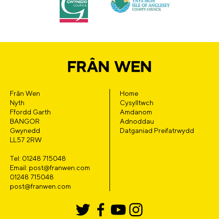
Frân Wen
Home
Nyth
Cysylltwch
Ffordd Garth
Amdanom
BANGOR
Adnoddau
Gwynedd
Datganiad Preifatrwydd
LL57 2RW
Tel: 01248 715048
Email: post@franwen.com
01248 715048
post@franwen.com