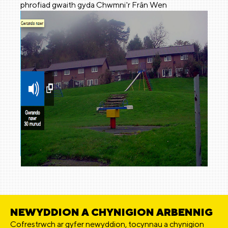
phrofiad gwaith gyda Chwmni'r Frân Wen
NEWYDDION A CHYNIGION ARBENNIG
Cofrestrwch ar gyfer newyddion, tocynnau a chynigion