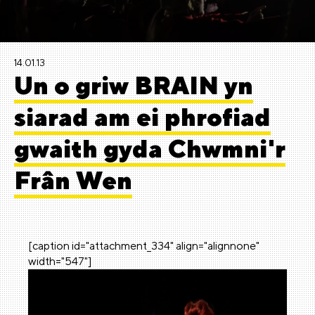
14.01.13
Un o griw BRAIN yn
siarad am ei phrofiad
gwaith gyda Chwmni'r
Frân Wen
[caption id="attachment_334" align="alignnone"
width="547"]