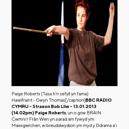
Paige Roberts (Tasa ti'n sefyll yn fama)
Hawlfraint - Gwyn Thomas[/caption]
BBC RADIO
CYMRU - Straeon Bob Lliw - 13.01.2013
(14.02pm)
Paige Roberts
, un o griw BRAIN
Cwmni'r Frân Wen yn siarad am fywyd ym
Maesgeirchen, ei breuddwydion ym myd y Ddrama a'i