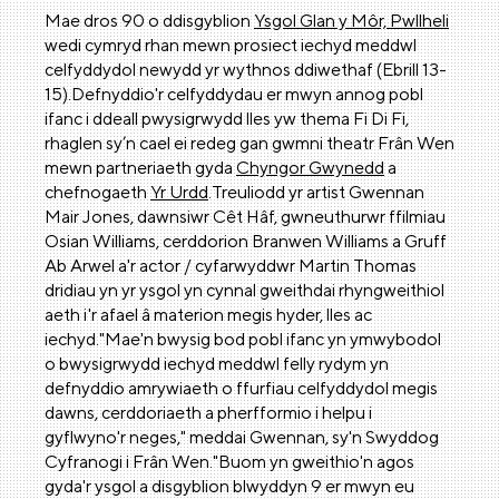
Mae dros 90 o ddisgyblion
Ysgol Glan y Môr, Pwllheli
wedi cymryd rhan mewn prosiect iechyd meddwl
celfyddydol newydd yr wythnos ddiwethaf (Ebrill 13-
15).Defnyddio'r celfyddydau er mwyn annog pobl
ifanc i ddeall pwysigrwydd lles yw thema Fi Di Fi,
rhaglen sy’n cael ei redeg gan gwmni theatr Frân Wen
mewn partneriaeth gyda
Chyngor Gwynedd
a
chefnogaeth
Yr Urdd
.Treuliodd yr artist Gwennan
Mair Jones, dawnsiwr Cêt Hâf, gwneuthurwr ffilmiau
Osian Williams, cerddorion Branwen Williams a Gruff
Ab Arwel a'r actor / cyfarwyddwr Martin Thomas
dridiau yn yr ysgol yn cynnal gweithdai rhyngweithiol
aeth i'r afael â materion megis hyder, lles ac
iechyd."Mae'n bwysig bod pobl ifanc yn ymwybodol
o bwysigrwydd iechyd meddwl felly rydym yn
defnyddio amrywiaeth o ffurfiau celfyddydol megis
dawns, cerddoriaeth a pherfformio i helpu i
gyflwyno'r neges," meddai Gwennan, sy'n Swyddog
Cyfranogi i Frân Wen."Buom yn gweithio'n agos
gyda'r ysgol a disgyblion blwyddyn 9 er mwyn eu