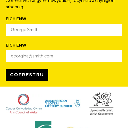
Cofrestrwch ar gyfer newyddion, tocynnau a chynigion
arbennig.
EICH ENW
EICH ENW