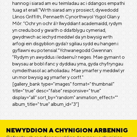
hannog i siarad am eu teimladau ac i ddangos empathi
tuag at eraill."Wrth siarad am y prosiect, dywedodd
Llinos Griffith, Pennaeth Cynorthwyol Ysgol Glan y
Môr: "Ochr yn ochr â'r llwyddiant academaidd, rydym
yn credu bod y gwaith o ddatblygu cymeriad,
gwydnwch ac iechyd meddwl da yn bwysig wrth
arfogi ein disgyblion gyda'r sgiliau sydd eu hangen i
gyflawni eu potensial."Ychwanegodd Gwennan:
"Rydym yn awyddus i ledaenu’r neges. Mae gymaint o
bwysau ar bobl ifanc y dyddiau yma, gyda chyfryngau
cymdeithasol ac arholiadau. Mae ymarfer y meddwl yr
un mor bwysig ag ymarfer y corff."
[gallery_bank type="images" format="thumbnail"
title="true" desc="false" responsive="true"
display="all" sort_by="random" animation_effect=""
album_title="true" album_id="3"]
NEWYDDION A CHYNIGION ARBENNIG