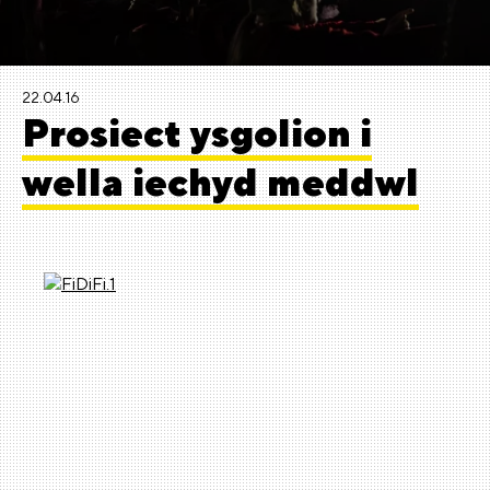
22.04.16
Prosiect ysgolion i
wella iechyd meddwl