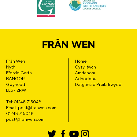
Frân Wen
Home
Nyth
Cysylltwch
Ffordd Garth
Amdanom
BANGOR
Adnoddau
Gwynedd
Datganiad Preifatrwydd
LL57 2RW
Tel: 01248 715048
Email: post@franwen.com
01248 715048
post@franwen.com