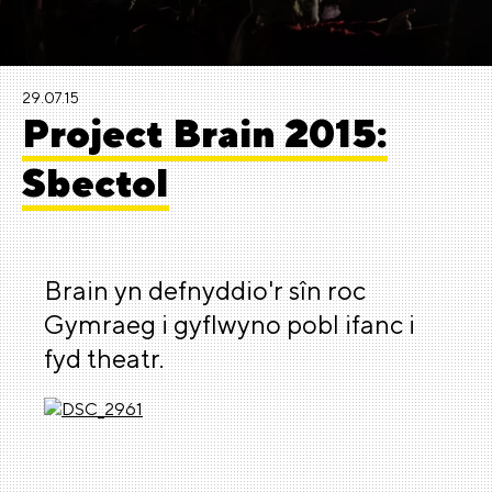
29.07.15
Project Brain 2015:
Sbectol
Brain yn defnyddio'r sîn roc
Gymraeg i gyflwyno pobl ifanc i
fyd theatr.