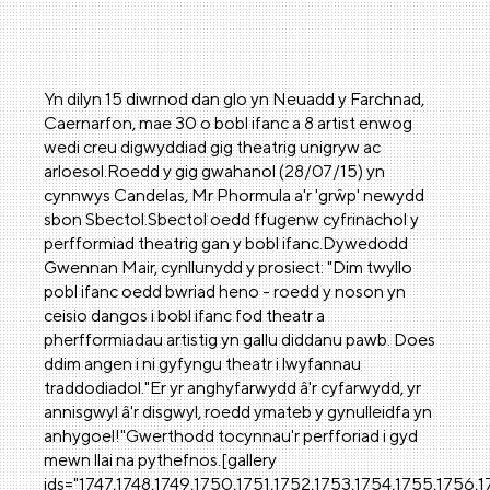
Yn dilyn 15 diwrnod dan glo yn Neuadd y Farchnad,
Caernarfon, mae 30 o bobl ifanc a 8 artist enwog
wedi creu digwyddiad gig theatrig unigryw ac
arloesol.Roedd y gig gwahanol (28/07/15) yn
cynnwys Candelas, Mr Phormula a'r 'grŵp' newydd
sbon Sbectol.Sbectol oedd ffugenw cyfrinachol y
perfformiad theatrig gan y bobl ifanc.Dywedodd
Gwennan Mair, cynllunydd y prosiect: "Dim twyllo
pobl ifanc oedd bwriad heno - roedd y noson yn
ceisio dangos i bobl ifanc fod theatr a
pherfformiadau artistig yn gallu diddanu pawb. Does
ddim angen i ni gyfyngu theatr i lwyfannau
traddodiadol."Er yr anghyfarwydd â'r cyfarwydd, yr
annisgwyl â'r disgwyl, roedd ymateb y gynulleidfa yn
anhygoel!"Gwerthodd tocynnau'r perfforiad i gyd
mewn llai na pythefnos.[gallery
ids="1747,1748,1749,1750,1751,1752,1753,1754,1755,1756,1