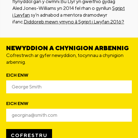
flynyddol gan y cwmni.Bu Llyr yn gweithio gydag
Aled Jones-Williams yn 2014 fel rhan o gynllun
Sgript
i Lwyfan
sy’n adnabod a mentora dramodwyr
ifanc.
Diddoreb mewn ymyno â Sgript i Lwyfan 2016?
NEWYDDION A CHYNIGION ARBENNIG
Cofrestrwch ar gyfer newyddion, tocynnau a chynigion
arbennig.
EICH ENW
EICH ENW