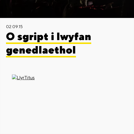
02.09.15
O sgript i lwyfan
genedlaethol