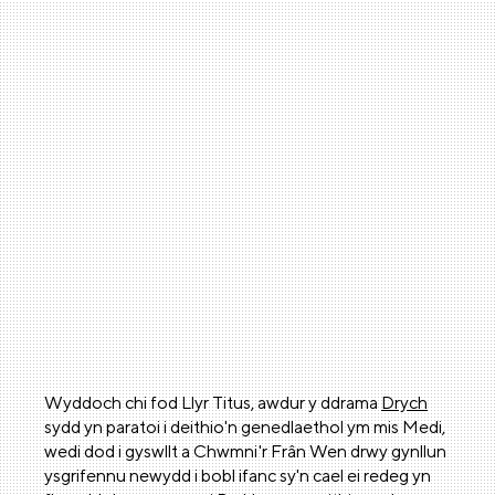
Wyddoch chi fod Llyr Titus, awdur y ddrama
Drych
sydd yn paratoi i deithio'n genedlaethol ym mis Medi,
wedi dod i gyswllt a Chwmni'r Frân Wen drwy gynllun
ysgrifennu newydd i bobl ifanc sy'n cael ei redeg yn