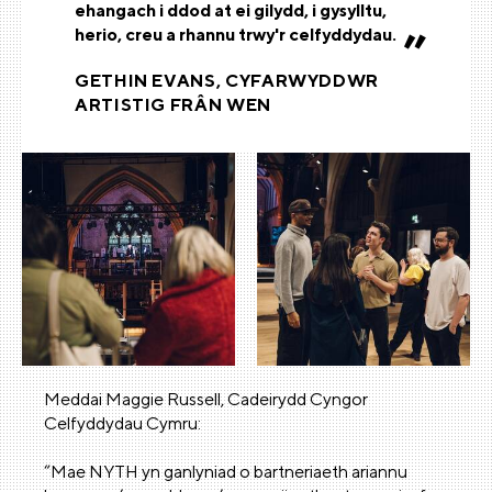
ehangach i ddod at ei gilydd, i gysylltu,
herio, creu a rhannu trwy'r celfyddydau.
GETHIN EVANS, CYFARWYDDWR
ARTISTIG FRÂN WEN
Meddai Maggie Russell, Cadeirydd Cyngor
Celfyddydau Cymru:
“Mae NYTH yn ganlyniad o bartneriaeth ariannu