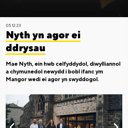
05.12.23
Nyth yn agor ei
ddrysau
Mae Nyth, ein hwb celfyddydol, diwylliannol
a chymunedol newydd i bobl ifanc ym
Mangor wedi ei agor yn swyddogol.