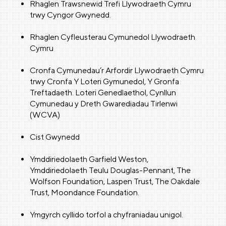
Rhaglen Trawsnewid Trefi Llywodraeth Cymru
trwy Cyngor Gwynedd.
Rhaglen Cyfleusterau Cymunedol Llywodraeth
Cymru
Cronfa Cymunedau’r Arfordir Llywodraeth Cymru
trwy Cronfa Y Loteri Gymunedol, Y Gronfa
Treftadaeth. Loteri Genedlaethol, Cynllun
Cymunedau y Dreth Gwarediadau Tirlenwi
(WCVA)
Cist Gwynedd
Ymddiriedolaeth Garfield Weston,
Ymddiriedolaeth Teulu Douglas-Pennant, The
Wolfson Foundation, Laspen Trust, The Oakdale
Trust, Moondance Foundation.
Ymgyrch cyllido torfol a chyfraniadau unigol.