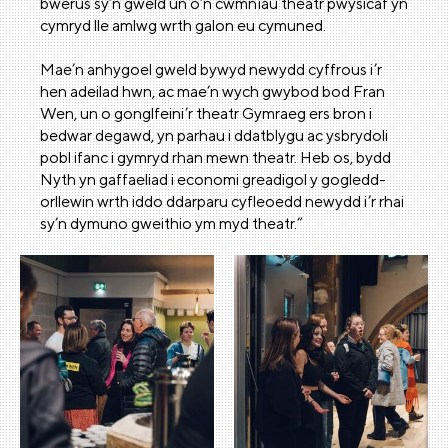
bwerus sy’n gweld un o’n cwmnïau theatr pwysicaf yn
cymryd lle amlwg wrth galon eu cymuned.
Mae’n anhygoel gweld bywyd newydd cyffrous i’r
hen adeilad hwn, ac mae’n wych gwybod bod Fran
Wen, un o gonglfeini’r theatr Gymraeg ers bron i
bedwar degawd, yn parhau i ddatblygu ac ysbrydoli
pobl ifanc i gymryd rhan mewn theatr. Heb os, bydd
Nyth yn gaffaeliad i economi greadigol y gogledd-
orllewin wrth iddo ddarparu cyfleoedd newydd i’r rhai
sy’n dymuno gweithio ym myd theatr.”