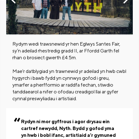
Rydym wedi trawsnewid yr hen Eglwys Santes Fair,
sy’n adeilad rhestredig gradd II, ar Ffordd Garth fel
rhan o brosiect gwerth £4.5m.
Mae'r datblygiad yn trawnewid yr adeilad yn hwb cwbl
hygyrch i bawb fydd yn cynnwys gofod i greu,
ymarfer a pherfformio ar raddfa fechan, stiwdio
tanddaearol a nifer o ofodau creadigol llai ar gyfer
cynnal preswyliadau i artistiaid.
Rydyn ni mor gyffrous i agor drysau ein
cartref newydd, Nyth. Bydd y gofod yma
yn hwb i bobl ifanc, artistiaid a’r gymuned