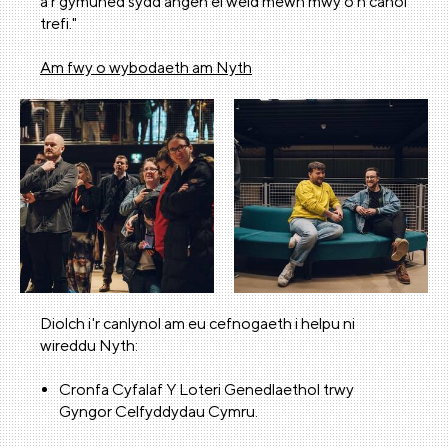
â'r gymuned sydd angen ei weld mewn mwy o’n canol
trefi."
Am fwy o wybodaeth am Nyth
Diolch i'r canlynol am eu cefnogaeth i helpu ni
wireddu Nyth:
Cronfa Cyfalaf Y Loteri Genedlaethol trwy
Gyngor Celfyddydau Cymru.