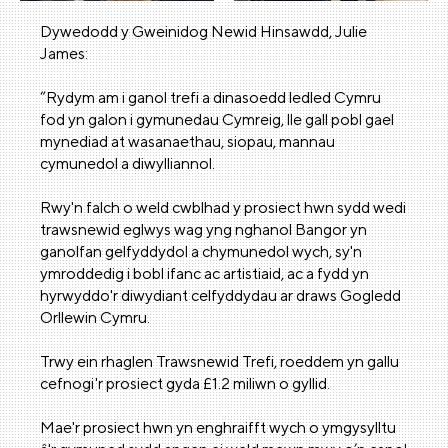
Dywedodd y Gweinidog Newid Hinsawdd, Julie
James:
“Rydym am i ganol trefi a dinasoedd ledled Cymru
fod yn galon i gymunedau Cymreig, lle gall pobl gael
mynediad at wasanaethau, siopau, mannau
cymunedol a diwylliannol.
Rwy'n falch o weld cwblhad y prosiect hwn sydd wedi
trawsnewid eglwys wag yng nghanol Bangor yn
ganolfan gelfyddydol a chymunedol wych, sy'n
ymroddedig i bobl ifanc ac artistiaid, ac a fydd yn
hyrwyddo'r diwydiant celfyddydau ar draws Gogledd
Orllewin Cymru.
Trwy ein rhaglen Trawsnewid Trefi, roeddem yn gallu
cefnogi'r prosiect gyda £1.2 miliwn o gyllid.
Mae'r prosiect hwn yn enghraifft wych o ymgysylltu