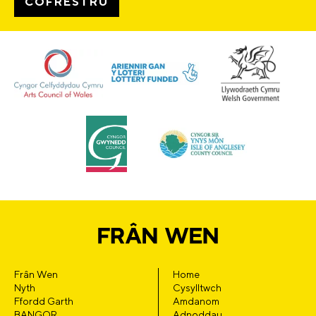
Frân Wen
Home
Nyth
Cysylltwch
Ffordd Garth
Amdanom
BANGOR
Adnoddau