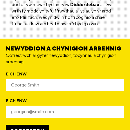
dod o fyw mewn byd amryliw.
Diddordebau ...
Dwi
wrth fy modd yn tyfu ffrwythau a llysiau yn yr ardd
efo Miri fach, wedyn dwi'n hoffi coginio a chael
ffrindiau draw am bryd mawr a 'chydig o win.
NEWYDDION A CHYNIGION ARBENNIG
Cofrestrwch ar gyfer newyddion, tocynnau a chynigion
arbennig.
EICH ENW
EICH ENW