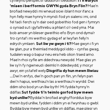
cyflwyno perspectif diddorol i oedolion.
Ti'n edrych
'mlaen i berfformio GWYN gyda Bryn Fôn?
Mae'n
brofiad newydd i mi wneud sioe i blant mor ifanc a
hyn felly mae hynny'n mynd i fod yn sialens i mi, ond
fel tad i ferch sy'n dair oed gobeithio fod gen i fymryn
o syniad sut i gyfathrebu a phlant o'r oed yma. Mai
bob amser yn bleser gweithio efo Bryn ond dyma'r
tro cyntaf i mi weithio gydag ef ar lwyfan felly'n
edrych ymlaen.
Sut liw yw gwyn i ti?
Mae gwyn i fi yn
liw glan, pur a theimlad meddygol iddo – cynfas gwag,
tudalen wag o bapur neu eira heb olion traed arno.
Mae'n rhoi cyfle am ddechrau newydd. Mae glas yn
liw sy'n fy ngwneud i deimlo'n ddedwydd, y mor,yr
awyr, ein ystafell wely.
Disgrifia dy hun mewn lliwiau
...
Dwi'n enfys, dwi'n goch pan yn flin, yn felyn pan
dwi'n hapus, weithiau'n las a weithiau'n wyrdd. Dwi
ddim isho bod yn un lliw byth! Mi fydda hynny'n
ddiflas.
Sut fydde ti'n teimlo gorfod byw mewn
byd unlliw?
Byddai'n brofiad anghyfforddus byw
mewn byd unlliw, fydden i ddim yn ei fwynhau o gwbl.
Byddai byw mewn byd unlliw yn ddiflas, mae plesr yn