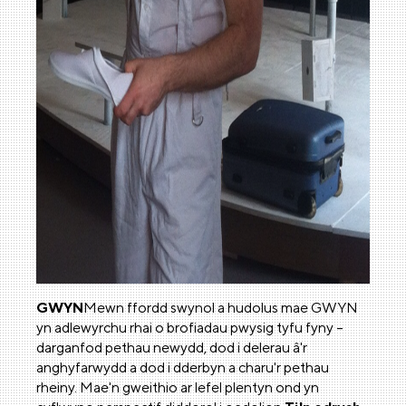
GWYN
Mewn ffordd swynol a hudolus mae GWYN
yn adlewyrchu rhai o brofiadau pwysig tyfu fyny –
darganfod pethau newydd, dod i delerau â'r
anghyfarwydd a dod i dderbyn a charu'r pethau
rheiny. Mae'n gweithio ar lefel plentyn ond yn