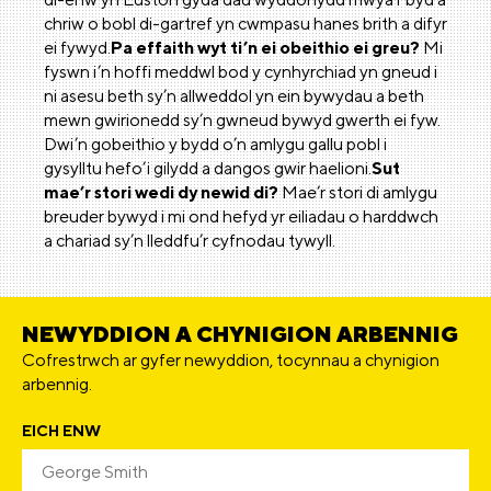
chriw o bobl di-gartref yn cwmpasu hanes brith a difyr
ei fywyd.
Pa effaith wyt ti’n ei obeithio ei greu?
Mi
fyswn i’n hoffi meddwl bod y cynhyrchiad yn gneud i
ni asesu beth sy’n allweddol yn ein bywydau a beth
mewn gwirionedd sy’n gwneud bywyd gwerth ei fyw.
Dwi’n gobeithio y bydd o’n amlygu gallu pobl i
gysylltu hefo’i gilydd a dangos gwir haelioni.
Sut
mae’r stori wedi dy newid di?
Mae’r stori di amlygu
breuder bywyd i mi ond hefyd yr eiliadau o harddwch
a chariad sy’n lleddfu’r cyfnodau tywyll.
NEWYDDION A CHYNIGION ARBENNIG
Cofrestrwch ar gyfer newyddion, tocynnau a chynigion
arbennig.
EICH ENW