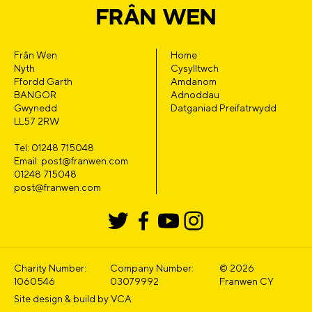
Frân Wen
Home
Nyth
Cysylltwch
Ffordd Garth
Amdanom
BANGOR
Adnoddau
Gwynedd
Datganiad Preifatrwydd
LL57 2RW
Tel: 01248 715048
Email: post@franwen.com
01248 715048
post@franwen.com
Charity Number:
Company Number:
© 2026
1060546
03079992
Franwen CY
Site design & build by
VCA