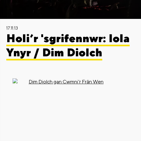
17.11.13
Holi’r 'sgrifennwr: Iola
Ynyr / Dim Diolch