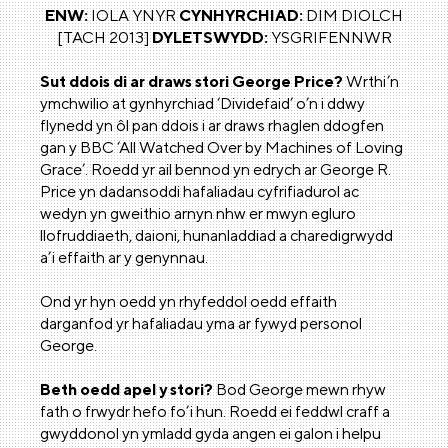
ENW:
IOLA YNYR
CYNHYRCHIAD:
DIM DIOLCH
[TACH 2013]
DYLETSWYDD:
YSGRIFENNWR
Sut ddois di ar draws stori George Price?
Wrthi’n
ymchwilio at gynhyrchiad ‘Dividefaid’ o’n i ddwy
flynedd yn ôl pan ddois i ar draws rhaglen ddogfen
gan y BBC ‘All Watched Over by Machines of Loving
Grace’. Roedd yr ail bennod yn edrych ar George R.
Price yn dadansoddi hafaliadau cyfrifiadurol ac
wedyn yn gweithio arnyn nhw er mwyn egluro
llofruddiaeth, daioni, hunanladdiad a charedigrwydd
a’i effaith ar y genynnau.
Ond yr hyn oedd yn rhyfeddol oedd effaith
darganfod yr hafaliadau yma ar fywyd personol
George.
Beth oedd apel y stori?
Bod George mewn rhyw
fath o frwydr hefo fo’i hun. Roedd ei feddwl craff a
gwyddonol yn ymladd gyda angen ei galon i helpu