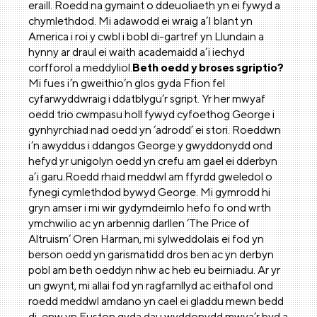
eraill. Roedd na gymaint o ddeuoliaeth yn ei fywyd a
chymlethdod. Mi adawodd ei wraig a’I blant yn
America i roi y cwbl i bobl di-gartref yn Llundain a
hynny ar draul ei waith academaidd a’i iechyd
corfforol a meddyliol.
Beth oedd y broses sgriptio?
Mi fues i’n gweithio’n glos gyda Ffion fel
cyfarwyddwraig i ddatblygu’r sgript. Yr her mwyaf
oedd trio cwmpasu holl fywyd cyfoethog George i
gynhyrchiad nad oedd yn ‘adrodd’ ei stori. Roeddwn
i’n awyddus i ddangos George y gwyddonydd ond
hefyd yr unigolyn oedd yn crefu am gael ei dderbyn
a’i garu.Roedd rhaid meddwl am ffyrdd gweledol o
fynegi cymlethdod bywyd George. Mi gymrodd hi
gryn amser i mi wir gydymdeimlo hefo fo ond wrth
ymchwilio ac yn arbennig darllen ‘The Price of
Altruism’ Oren Harman, mi sylweddolais ei fod yn
berson oedd yn garismatidd dros ben ac yn derbyn
pobl am beth oeddyn nhw ac heb eu beirniadu. Ar yr
un gwynt, mi allai fod yn ragfarnllyd ac eithafol ond
roedd meddwl amdano yn cael ei gladdu mewn bedd
di-enw yn Euston gyda dau wyddonydd mwya’r byd a