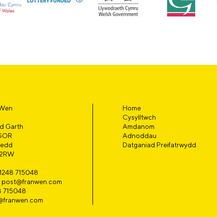
 Wen
Home
Cysylltwch
d Garth
Amdanom
GOR
Adnoddau
edd
Datganiad Preifatrwydd
 2RW
01248 715048
l: post@franwen.com
8 715048
@franwen.com