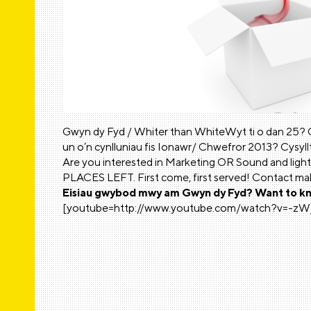
Gwyn dy Fyd / Whiter than WhiteWyt ti o dan 25? 
un o’n cynlluniau fis Ionawr/ Chwefror 2013? Cysyll
Are you interested in Marketing OR Sound and ligh
PLACES LEFT. First come, first served! Contact m
Eisiau gwybod mwy am Gwyn dy Fyd? Want to kn
[youtube=http://www.youtube.com/watch?v=-zW