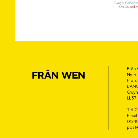
Frân
Nyth
Fford
BAN
Gwyn
LL57
Tel: 
Emai
0124
post