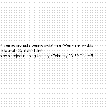
ti eisiau profiad arbennig gyda’r Fran Wen yn hyrwyddo
 ar ol - Cyntaf i’r felin!
en on a project running January / February 2013? ONLY 5