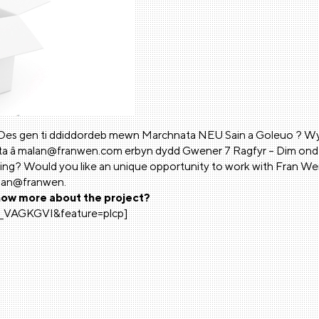
Oes gen ti ddiddordeb mewn Marchnata NEU Sain a Goleuo ? Wyt 
ta â malan@franwen.com erbyn dydd Gwener 7 Ragfyr – Dim ond 5 lle
ting? Would you like an unique opportunity to work with Fran W
alan@franwen.
ow more about the project?
_VAGKGVI&feature=plcp]