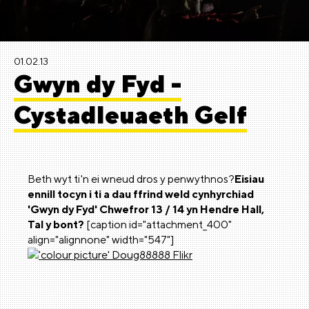
01.02.13
Gwyn dy Fyd -
Cystadleuaeth Gelf
Beth wyt ti'n ei wneud dros y penwythnos?
Eisiau
ennill tocyn i ti a dau ffrind weld cynhyrchiad
'Gwyn dy Fyd' Chwefror 13 / 14 yn Hendre Hall,
Tal y bont?
[caption id="attachment_400"
align="alignnone" width="547"]