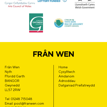
Frân Wen
Home
Nyth
Cysylltwch
Ffordd Garth
Amdanom
BANGOR
Adnoddau
Gwynedd
Datganiad Preifatrwydd
LL57 2RW
Tel: 01248 715048
Email: post@franwen.com