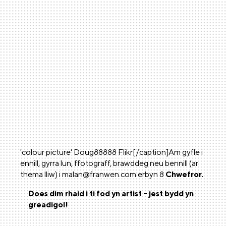
'colour picture' Doug88888 Flikr[/caption]Am gyfle i
ennill, gyrra lun, ffotograff, brawddeg neu bennill (ar
thema lliw) i malan@franwen.com erbyn 8
Chwefror.
Does dim rhaid i ti fod yn artist - jest bydd yn
greadigol!