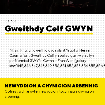
13.06.13
Gweithdy Celf GWYN
Mirain Fflur yn gweithio gyda plant Ysgol yr Henre,
Caernarfon . Gweithdy Celf yn seiliedig ar liw yn dilyn
perfformiad GWYN, Cwmni'r Fran Wen.[gallery
ids="845,846,847,848,849,850,851,852,853,854,855,856,
NEWYDDION A CHYNIGION ARBENNIG
Cofrestrwch ar gyfer newyddion, tocynnau a chynigion
arbennig.