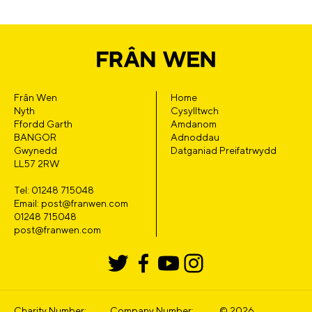
Frân Wen
Home
Nyth
Cysylltwch
Ffordd Garth
Amdanom
BANGOR
Adnoddau
Gwynedd
Datganiad Preifatrwydd
LL57 2RW
Tel: 01248 715048
Email: post@franwen.com
01248 715048
post@franwen.com
Charity Number:
Company Number:
© 2026