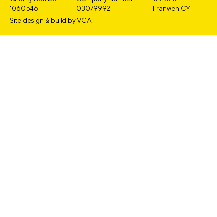
1060546
03079992
Franwen CY
Site design & build by
VCA