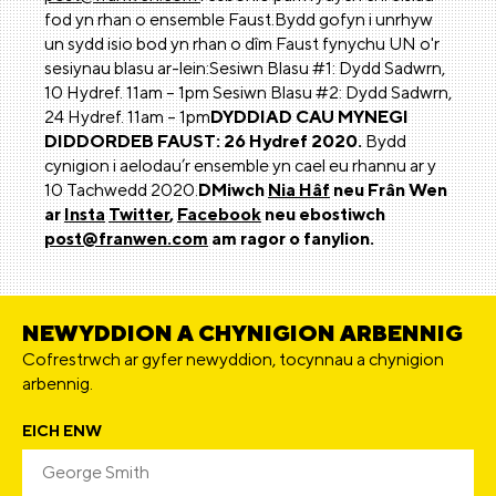
fod yn rhan o ensemble Faust.Bydd gofyn i unrhyw
un sydd isio bod yn rhan o dîm Faust fynychu UN o'r
sesiynau blasu ar-lein:Sesiwn Blasu #1: Dydd Sadwrn,
10 Hydref. 11am – 1pm Sesiwn Blasu #2: Dydd Sadwrn,
24 Hydref. 11am – 1pm
DYDDIAD CAU MYNEGI
DIDDORDEB FAUST: 26 Hydref 2020.
Bydd
cynigion i aelodau’r ensemble yn cael eu rhannu ar y
10 Tachwedd 2020.
DMiwch
Nia Hâf
neu Frân Wen
ar
Insta
Twitter
,
Facebook
neu ebostiwch
post@franwen.com
am ragor o fanylion.
NEWYDDION A CHYNIGION ARBENNIG
Cofrestrwch ar gyfer newyddion, tocynnau a chynigion
arbennig.
EICH ENW