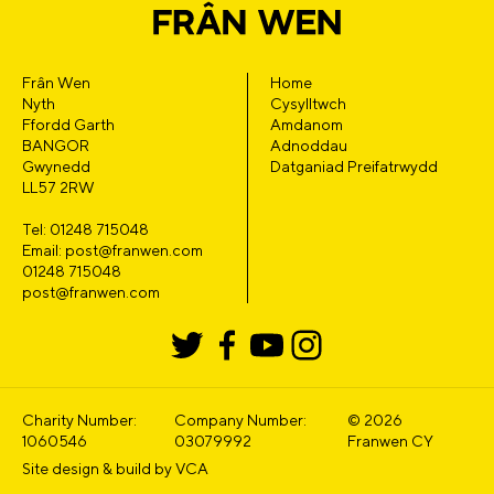
Frân Wen
Home
Nyth
Cysylltwch
Ffordd Garth
Amdanom
BANGOR
Adnoddau
Gwynedd
Datganiad Preifatrwydd
LL57 2RW
Tel: 01248 715048
Email: post@franwen.com
01248 715048
post@franwen.com
Charity Number:
Company Number:
© 2026
1060546
03079992
Franwen CY
Site design & build by
VCA