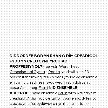
DIDDORDEB BOD YN RHAN O DÎM CREADIGOL
FYDD YN CREU CYNHYRCHIAD
PROFFESIYNOL?
Mae Frân Wen,
Theatr
Genedlaethol Cymru
a
Pontio
, yn chwilio am 20
person ifanc rhwng 18 a 25 oed i ymuno ag ensemble
ein cynhyrchiad nesaf sydd wedi'i ysbrydoli gan y
clasur Almaeneg,
Faust
.
NID ENSEMBLE
ARFEROL…
Bydd ensemble
Faust
wrth wraidd y tîm
creadigol o'r diwrnod cyntaf.O'r ysgrifennu, dyfeisio,
creu ac ymarfer, byddwch chi yn rhan annatod o