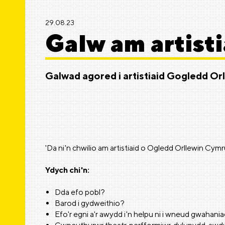
29.08.23
Galw am artisti
Galwad agored i artistiaid Gogledd Or
'Da ni'n chwilio am artistiaid o Ogledd Orllewin Cymr
Ydych chi'n:
Dda efo pobl?
Barod i gydweithio?
Efo'r egni a'r awydd i'n helpu ni i wneud gwahani