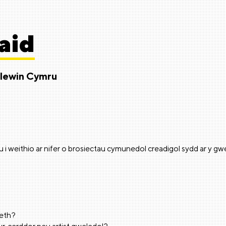
aid
llewin Cymru
u i weithio ar nifer o brosiectau cymunedol creadigol sydd ar y gwei
aeth?