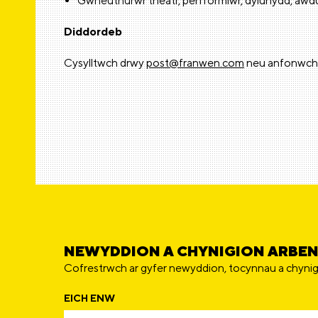
Gwneuthurwr theatr, perfformiwr, dylunydd, awdu
Diddordeb
Cysylltwch drwy
post@franwen.com
neu anfonwch n
NEWYDDION A CHYNIGION ARBE
Cofrestrwch ar gyfer newyddion, tocynnau a chynig
EICH ENW