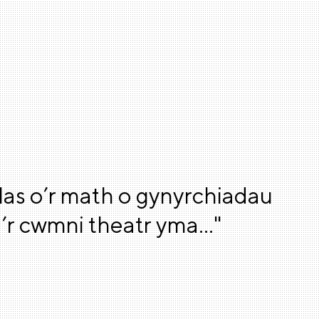
las o’r math o gynyrchiadau
 i’r cwmni theatr yma…"