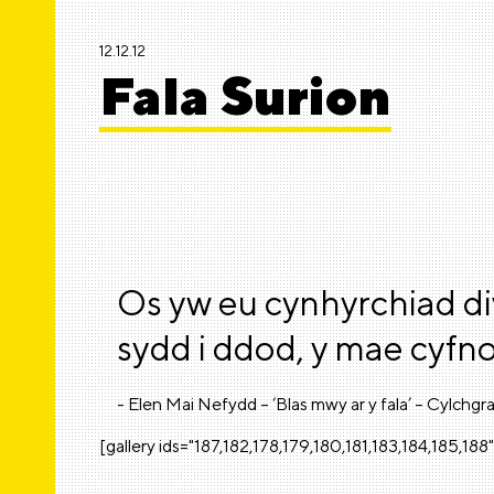
12.12.12
Fala Surion
Os yw eu cynhyrchiad di
sydd i ddod, y mae cyfno
- Elen Mai Nefydd – ‘Blas mwy ar y fala’ – Cylchgra
[gallery ids="187,182,178,179,180,181,183,184,185,188"