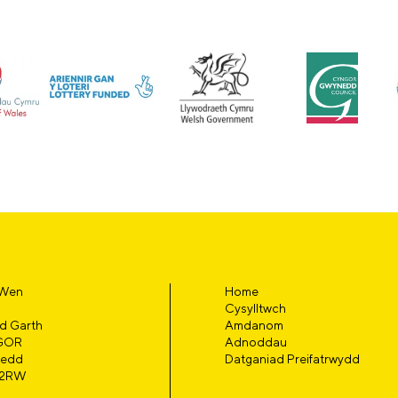
 Wen
Home
Cysylltwch
d Garth
Amdanom
GOR
Adnoddau
edd
Datganiad Preifatrwydd
 2RW