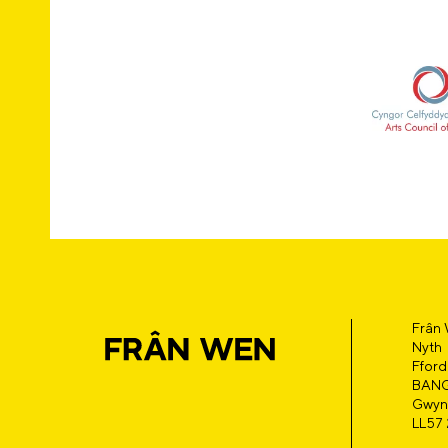
Frân
Nyth
Fford
BAN
Gwyn
LL57