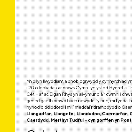
Yn dilyn llwyddiant a phoblogrwydd y cynhyrchiad y
i 20 o leoliadau ar draws Cymru yn ystod Hydref a 
Cêt Haf ac Elgan Rhys yn ail-ymuno â'r cwmni i chwara
genedigaeth brawd bach newydd fy nith, mi fyddai hi'n
hynod o ddiddorol i mi," meddai'r dramodydd o Gae
Llangadfan, Llangefni, Llandudno, Caernarfon, 
Caerdydd, Merthyr Tudful - cyn gorffen yn Pont