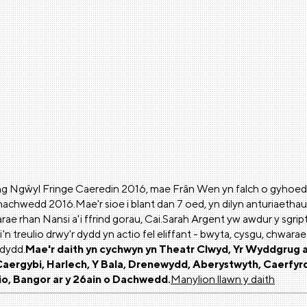
ng Ngŵyl Fringe Caeredin 2016, mae Frân Wen yn falch o gyhoeddi
Thachwedd 2016.Mae'r sioe i blant dan 7 oed, yn dilyn anturiaet
e rhan Nansi a'i ffrind gorau, Cai.Sarah Argent yw awdur y sgript s
 treulio drwy'r dydd yn actio fel eliffant - bwyta, cysgu, chwarae 
rdydd.
Mae'r daith yn cychwyn yn Theatr Clwyd, Yr Wyddgrug a
Caergybi, Harlech, Y Bala, Drenewydd, Aberystwyth, Caerfyrd
io, Bangor ar y 26ain o Dachwedd.
Manylion llawn y daith