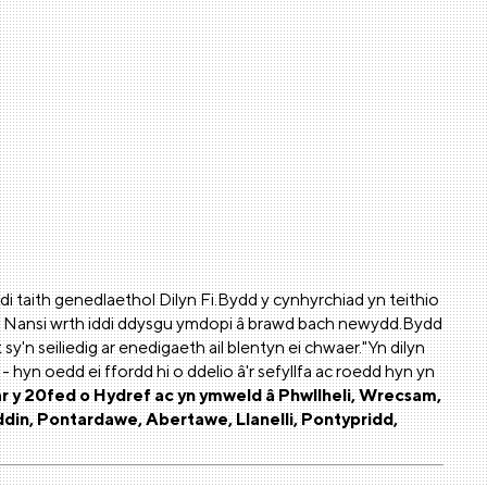
 taith genedlaethol Dilyn Fi.Bydd y cynhyrchiad yn teithio
hau Nansi wrth iddi ddysgu ymdopi â brawd bach newydd.Bydd
y'n seiliedig ar enedigaeth ail blentyn ei chwaer."Yn dilyn
- hyn oedd ei ffordd hi o ddelio â'r sefyllfa ac roedd hyn yn
r y 20fed o Hydref ac yn ymweld â Phwllheli, Wrecsam,
din, Pontardawe, Abertawe, Llanelli, Pontypridd,