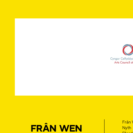
Frân
Nyth