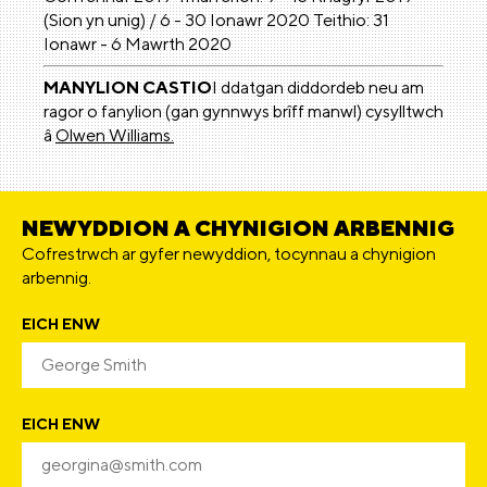
(Sion yn unig) / 6 - 30 Ionawr 2020 Teithio: 31
Ionawr - 6 Mawrth 2020
MANYLION CASTIO
I ddatgan diddordeb neu am
ragor o fanylion (gan gynnwys brîff manwl) cysylltwch
â
Olwen Williams.
NEWYDDION A CHYNIGION ARBENNIG
Cofrestrwch ar gyfer newyddion, tocynnau a chynigion
arbennig.
EICH ENW
EICH ENW