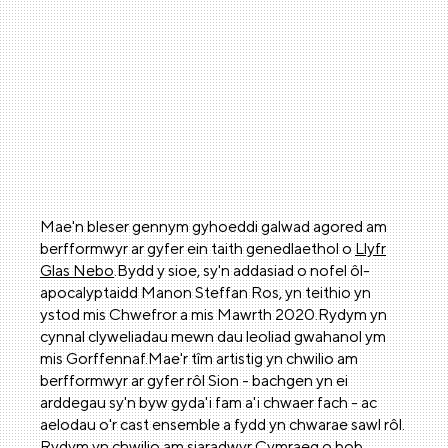
Mae'n bleser gennym gyhoeddi galwad agored am
berfformwyr ar gyfer ein taith genedlaethol o
Llyfr
Glas Nebo
.Bydd y sioe, sy'n addasiad o nofel ôl-
apocalyptaidd Manon Steffan Ros, yn teithio yn
ystod mis Chwefror a mis Mawrth 2020.Rydym yn
cynnal clyweliadau mewn dau leoliad gwahanol ym
mis Gorffennaf.Mae'r tîm artistig yn chwilio am
berfformwyr ar gyfer rôl Sion - bachgen yn ei
arddegau sy'n byw gyda'i fam a'i chwaer fach - ac
aelodau o'r cast ensemble a fydd yn chwarae sawl rôl.
Rydym yn chwilio am siaradwyr Cymraeg o bob