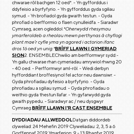
chwarae rôl bachgen 12 oed*. - Yn gyfforddus i
ddyfeisio a byrfyfyrio. - Yn gyfforddus gyda sgiliau
symud. - Yn brofiadol gyda gwaith testun. - Gyda
phrofiad o berfformio o flaen cynulleidfa. - Siaradwr
Cymraeg, acen ogleddol.
*Oherwydd rhesymau
ymarferoldeb a rheolau mewn perthynas â chyflogi
plant mae’r cyfle yma yn agored i actorion ifanc
dros 16 oed yn unig.*
BRÎFF LLAWN I GYMERIAD
SION
2. ENSEMBLEChwilio am berfformwyr sydd:-
Yn gallu chwarae rhan cymeriadau amrywiol rhwng 20
- 40 oed. - Perfformwyr aml-rôl. - Wedi derbyn
hyfforddiant broffesiynol fel actor neu dawnsiwr. -
Gyda phrofiadau dyfeisio a byrfyfyrio. - Gyda
phrofiadau a sgiliau symud. - Gyda phrofiadau o
weithio gyda thestun llafar. - Yn gyfarwydd gyda
gwaith pypedu. - Siaradwyr ac / neu dysgwyr
Cymraeg.
BRÎFF LLAWN I'R CAST ENSEMBLE
DYDDIADAU ALLWEDDOL
Datgan diddordeb
clyweliad: 24 Mehefin 2019 Clyweliadau: 2, 3, 5 a 6
Gorffennaf 2019 Ymarferion: 9 - 13 Rhagfyr 2019