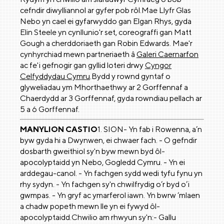
cefndir diwylliannol ar gyfer pob rôl.Mae Llyfr Glas
Nebo yn cael ei gyfarwyddo gan Elgan Rhys, gyda
Elin Steele yn cynllunio'r set, coreograffi gan Matt
Gough a cherddoriaeth gan Robin Edwards. Mae'r
cynhyrchiad mewn partneriaeth â
Galeri Caernarfon
ac fe'i gefnogir gan gyllid loteri drwy
Cyngor
Celfyddydau Cymru
.Bydd y rownd gyntaf o
glyweliadau ym Mhorthaethwy ar 2 Gorffennaf a
Chaerdydd ar 3 Gorffennaf, gyda rowndiau pellach ar
5 a 6 Gorffennaf.
MANYLION CASTIO
1. SION- Yn fab i Rowenna, a’n
byw gyda hi a Dwynwen, ei chwaer fach. - O gefndir
dosbarth gweithiol sy'n byw mewn byd ôl-
apocolyptaidd yn Nebo, Gogledd Cymru. - Yn ei
arddegau-canol. - Yn fachgen sydd wedi tyfu fynu yn
rhy sydyn. - Yn fachgen sy'n chwilfrydig o’r byd o’i
gwmpas. - Yn gryf ac ymarferol iawn. Yn bwrw ‘mlaen
a chadw popeth mewn lle yn ei fywyd ôl-
apocolyptaidd.Chwilio am rhwyun sy'n:- Gallu