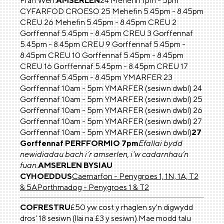
Frân Wen.
AMSERLEN
24 Mehefin 1pm - 5pm
CYFARFOD CROESO 25 Mehefin 5.45pm - 8.45pm
CREU 26 Mehefin 5.45pm - 8.45pm CREU 2
Gorffennaf 5.45pm - 8.45pm CREU 3 Gorffennaf
5.45pm - 8.45pm CREU 9 Gorffennaf 5.45pm -
8.45pm CREU 10 Gorffennaf 5.45pm - 8.45pm
CREU 16 Gorffennaf 5.45pm - 8.45pm CREU 17
Gorffennaf 5.45pm - 8.45pm YMARFER 23
Gorffennaf 10am - 5pm YMARFER (sesiwn dwbl) 24
Gorffennaf 10am - 5pm YMARFER (sesiwn dwbl) 25
Gorffennaf 10am - 5pm YMARFER (sesiwn dwbl) 26
Gorffennaf 10am - 5pm YMARFER (sesiwn dwbl) 27
Gorffennaf 10am - 5pm YMARFER (sesiwn dwbl)
27
Gorffennaf PERFFORMIO 7pm
Efallai bydd
newidiadau bach i’r amserlen, i’w cadarnhau’n
fuan.
AMSERLEN BYSIAU
CYHOEDDUS
Caernarfon - Penygroes 1, 1N, 1A, T2
& 5A
Porthmadog - Penygroes 1 & T2
COFRESTRU
£50 yw cost y rhaglen sy'n digwydd
dros' 18 sesiwn (llai na £3 y sesiwn).Mae modd talu