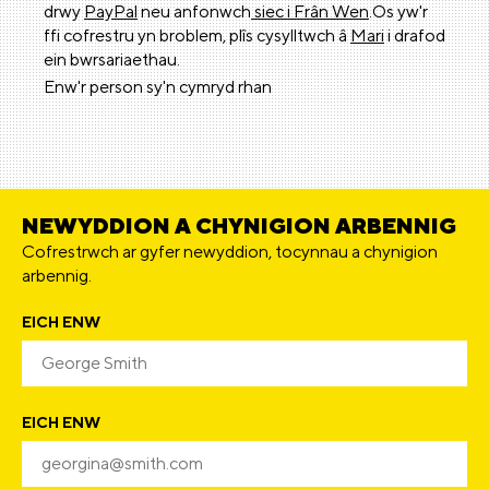
drwy
PayPal
neu anfonwch
siec i Frân Wen
.Os yw'r
ffi cofrestru yn broblem, plîs cysylltwch â
Mari
i drafod
ein bwrsariaethau.
Enw'r person sy'n cymryd rhan
NEWYDDION A CHYNIGION ARBENNIG
Cofrestrwch ar gyfer newyddion, tocynnau a chynigion
arbennig.
EICH ENW
EICH ENW