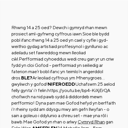
Rhwng 14 a 25 oed? Dewch i gymryd rhan mewn
prosiect aml-gyfrwng cyffrous iawn.Sioe ble bydd
pobl ifanc rhwng 14 a 25 oed yn cael y cyfle i gyd-
weithio gydag artistiaid proffesiynol i gynllunio ac
adeiladu set fawreddog mewn lleoliad
cŵl.Perfformiad cyhoeddus wedi creu gan yr un criw
fydd yn cloi Gofod – perfformiad yn seiliedig ar
faterion mae’r bobl ifanc yn teimlo’n angerddol
dros.
BLE?
Ar leoliad cyffrous ym Mhenygroes…
gwyliwch y gofod!
NIFEROEDD
Uchafswm 25 aelod
felly gynta' i'r felin.https://youtu.be/bp4-KiXjErQA
chofiwch na nid pawb sydd â diddordeb mewn
perfformio! Dyna pam mae Gofod hefyd yn berffaith
i'r rheiny sydd am ddysgu mwy am gefn llwyfan - o
sain a goleuo i ddylunio a chreu set - mae yna rôl i
bawb.Mae Gofod yn rhan o arlwy
Cymryd Rhan
gan