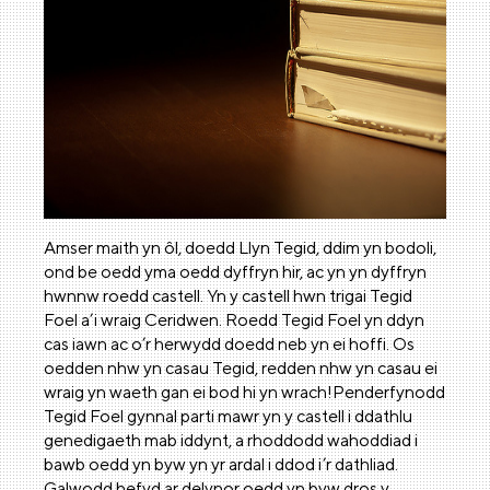
Amser maith yn ôl, doedd Llyn Tegid, ddim yn bodoli,
ond be oedd yma oedd dyffryn hir, ac yn yn dyffryn
hwnnw roedd castell. Yn y castell hwn trigai Tegid
Foel a’i wraig Ceridwen. Roedd Tegid Foel yn ddyn
cas iawn ac o’r herwydd doedd neb yn ei hoffi. Os
oedden nhw yn casau Tegid, redden nhw yn casau ei
wraig yn waeth gan ei bod hi yn wrach!Penderfynodd
Tegid Foel gynnal parti mawr yn y castell i ddathlu
genedigaeth mab iddynt, a rhoddodd wahoddiad i
bawb oedd yn byw yn yr ardal i ddod i’r dathliad.
Galwodd hefyd ar delynor oedd yn byw dros y