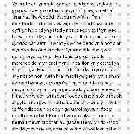
Yn ei ofn gollyngodd y delyn.Fe ddarganfyddodd le i
gysgodi ac er gwaethaf y gwynt a’r glaw, y mellt a’r
tarannau, llwyddodd i gysgu rhywfaint. Pan
ddeffrodd ar doriad y wawr, edrychodd i lawr am y
dyffryn hir, ond yn ystod y nos roedd y dyffryn wedi
llenwi hefo dŵr, gan foddi y castell a’r brenin cas. Yn ei
syndod pan aeth i lawr at y dwr, be oedd yn arnofio ar
wyneb y llyn ond ei delyn.Dyna medde nhw yw y
noson pryd cafodd Llyn Tegid ei greu!Doedd
merched ddim yn cael mynd i’r partion yn y castell yn
y cyfnod, a dyna sut nad oedd Ceridwen yn y castell
ar y noson hon. Aeth hi ar mab i fyw ger y llyn, a phan
dyfodd hwnnw , er siom i’w fam ef oedd y creadur
mwyaf di-olwg a thwp a gerddodd y ddaear erioed.A
hithau yn wrach, wrth gwrs roedd ganddi stôr o resipis
ar gyfer creu gwahanol hud, ac ar ôl chwilio yn frwd,
fe ffeindiodd un oedd yn gallu troi rhywun i fod y
doethaf yn y byd. Roedd hwn yn galw am roi lot o
bethau mewn crochan a’u gadael i ferwi yn ddi-stop
am flwyddyn gyfan, ac ar ddiwedd y flwyddyn gyfan