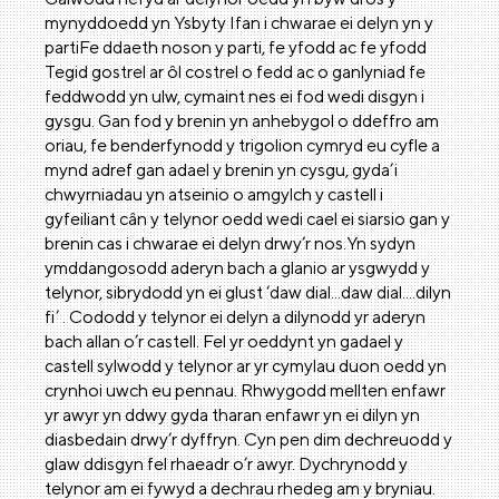
mynyddoedd yn Ysbyty Ifan i chwarae ei delyn yn y
partiFe ddaeth noson y parti, fe yfodd ac fe yfodd
Tegid gostrel ar ôl costrel o fedd ac o ganlyniad fe
feddwodd yn ulw, cymaint nes ei fod wedi disgyn i
gysgu. Gan fod y brenin yn anhebygol o ddeffro am
oriau, fe benderfynodd y trigolion cymryd eu cyfle a
mynd adref gan adael y brenin yn cysgu, gyda’i
chwyrniadau yn atseinio o amgylch y castell i
gyfeiliant cân y telynor oedd wedi cael ei siarsio gan y
brenin cas i chwarae ei delyn drwy’r nos.Yn sydyn
ymddangosodd aderyn bach a glanio ar ysgwydd y
telynor, sibrydodd yn ei glust ‘daw dial...daw dial....dilyn
fi’ . Cododd y telynor ei delyn a dilynodd yr aderyn
bach allan o’r castell. Fel yr oeddynt yn gadael y
castell sylwodd y telynor ar yr cymylau duon oedd yn
crynhoi uwch eu pennau. Rhwygodd mellten enfawr
yr awyr yn ddwy gyda tharan enfawr yn ei dilyn yn
diasbedain drwy’r dyffryn. Cyn pen dim dechreuodd y
glaw ddisgyn fel rhaeadr o’r awyr. Dychrynodd y
telynor am ei fywyd a dechrau rhedeg am y bryniau.