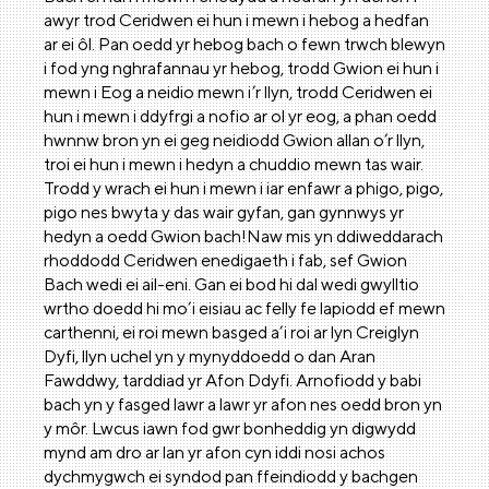
awyr trod Ceridwen ei hun i mewn i hebog a hedfan
ar ei ôl. Pan oedd yr hebog bach o fewn trwch blewyn
i fod yng nghrafannau yr hebog, trodd Gwion ei hun i
mewn i Eog a neidio mewn i’r llyn, trodd Ceridwen ei
hun i mewn i ddyfrgi a nofio ar ol yr eog, a phan oedd
hwnnw bron yn ei geg neidiodd Gwion allan o’r llyn,
troi ei hun i mewn i hedyn a chuddio mewn tas wair.
Trodd y wrach ei hun i mewn i iar enfawr a phigo, pigo,
pigo nes bwyta y das wair gyfan, gan gynnwys yr
hedyn a oedd Gwion bach!Naw mis yn ddiweddarach
rhoddodd Ceridwen enedigaeth i fab, sef Gwion
Bach wedi ei ail-eni. Gan ei bod hi dal wedi gwylltio
wrtho doedd hi mo’i eisiau ac felly fe lapiodd ef mewn
carthenni, ei roi mewn basged a’i roi ar lyn Creiglyn
Dyfi, llyn uchel yn y mynyddoedd o dan Aran
Fawddwy, tarddiad yr Afon Ddyfi. Arnofiodd y babi
bach yn y fasged lawr a lawr yr afon nes oedd bron yn
y môr. Lwcus iawn fod gwr bonheddig yn digwydd
mynd am dro ar lan yr afon cyn iddi nosi achos
dychmygwch ei syndod pan ffeindiodd y bachgen