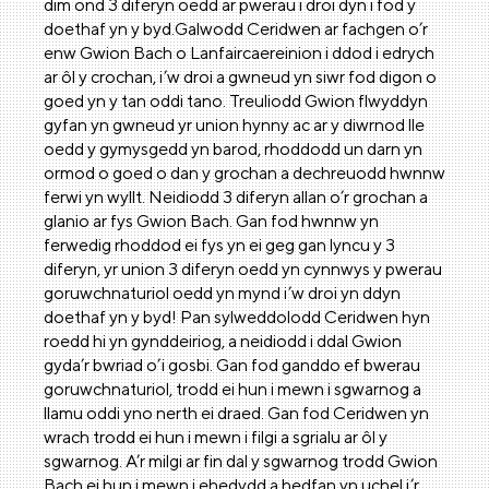
dim ond 3 diferyn oedd ar pwerau i droi dyn i fod y
doethaf yn y byd.Galwodd Ceridwen ar fachgen o’r
enw Gwion Bach o Lanfaircaereinion i ddod i edrych
ar ôl y crochan, i’w droi a gwneud yn siwr fod digon o
goed yn y tan oddi tano. Treuliodd Gwion flwyddyn
gyfan yn gwneud yr union hynny ac ar y diwrnod lle
oedd y gymysgedd yn barod, rhoddodd un darn yn
ormod o goed o dan y grochan a dechreuodd hwnnw
ferwi yn wyllt. Neidiodd 3 diferyn allan o’r grochan a
glanio ar fys Gwion Bach. Gan fod hwnnw yn
ferwedig rhoddod ei fys yn ei geg gan lyncu y 3
diferyn, yr union 3 diferyn oedd yn cynnwys y pwerau
goruwchnaturiol oedd yn mynd i’w droi yn ddyn
doethaf yn y byd! Pan sylweddolodd Ceridwen hyn
roedd hi yn gynddeiriog, a neidiodd i ddal Gwion
gyda’r bwriad o’i gosbi. Gan fod ganddo ef bwerau
goruwchnaturiol, trodd ei hun i mewn i sgwarnog a
llamu oddi yno nerth ei draed. Gan fod Ceridwen yn
wrach trodd ei hun i mewn i filgi a sgrialu ar ôl y
sgwarnog. A’r milgi ar fin dal y sgwarnog trodd Gwion
Bach ei hun i mewn i ehedydd a hedfan yn uchel i’r