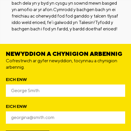
bach dela yn y byd yn cysgu yn sownd mewn basged
yn arnofio ar yr afon.Cymrodd y bachgen bach yn ei
freichiau ac oherwydd fod fod ganddo y talcen tlysaf
iddo weld erioed, fe’i galwodd yn Taliesin!Tyfodd y
bachgen bach i fod yn fardd, y bardd doethaf erioed!
NEWYDDION A CHYNIGION ARBENNIG
Cofrestrwch ar gyfer newyddion, tocynnau a chynigion
arbennig.
EICH ENW
EICH ENW