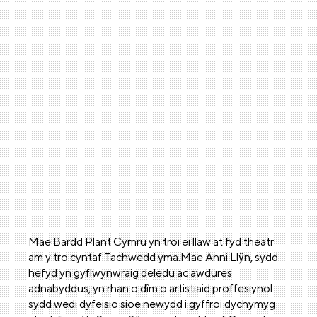
Mae Bardd Plant Cymru yn troi ei llaw at fyd theatr
am y tro cyntaf Tachwedd yma.Mae Anni Llŷn, sydd
hefyd yn gyflwynwraig deledu ac awdures
adnabyddus, yn rhan o dîm o artistiaid proffesiynol
sydd wedi dyfeisio sioe newydd i gyffroi dychymyg