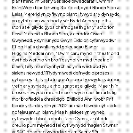
plant ifanc.Yn
Saer y Sêr
, sioe diweddaraf Cwmni'r
Frân Wen i blant rhwng 3 a 7 oed, bydd Rhodri Sion a
Leisa Mererid yn cyflwyno plant i fywyd ar y dyn sydd
yn gyfrifol am warchod y sêr.Bydd Anni yn plethu
stori at ei gilydd gyda chefnogaeth gan yr actorion
Leisa Mererid a Rhodri Sion, y cerddor Osian
Gwynedd, y cynllunydd Gwyn Eiddior, cyfarwyddwr
Ffion Haf a chynllunydd goleuadau Elanor
Higgins.Meddai Anni, "Dwi'n caru mynd i'r theatr ond
dwi heb weithio yn broffesiynol yn myd theatr o'r
blaen, felly mae'r cynhyrchiad yma wedi bod yn
sialens newydd.""Rydym wedi defnyddio proses
dyfeisio wrth fynd ati i greu'r sioe a fy swydd i ydi rhoi
trefn ar y syniadau a rhoi sgript at ei gilydd. Mae'r hi'n
broses newydd i mi ond mae'n wych cael tîm artistig
mor brofiadol a chreadigol.Enillodd Anni wobr Prif
Lenor yr Urdd yn Eryri 2012 ac mae hi wedi cyhoeddi
nofelau antur i blant. Mae hi eisioes yn wyneb
cyfarwydd i blant a phobl ifanc Cymru, ar ôl iddi
dreulio pum mlynedd fel cyflwynydd rhaglen Stwnsh
ar S4C.
Rhagor o wybodaeth am Saer y Sêr