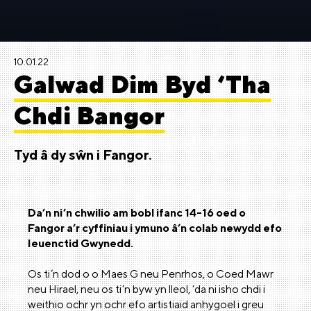
10.01.22
Galwad Dim Byd ‘Tha
Chdi Bangor
Tyd â dy sŵn i Fangor.
Da’n ni’n chwilio am bobl ifanc 14-16 oed o
Fangor a’r cyffiniau i ymuno â’n colab newydd efo
Ieuenctid Gwynedd.
Os ti’n dod o o Maes G neu Penrhos, o Coed Mawr
neu Hirael, neu os ti’n byw yn lleol, ‘da ni isho chdi i
weithio ochr yn ochr efo artistiaid anhygoel i greu