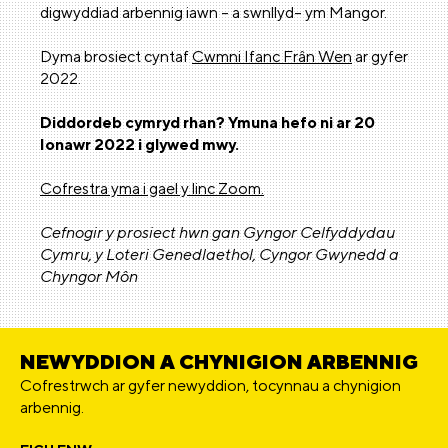
digwyddiad arbennig iawn – a swnllyd– ym Mangor.
Dyma brosiect cyntaf
Cwmni Ifanc Frân Wen
ar gyfer
2022.
Diddordeb cymryd rhan? Ymuna hefo ni ar 20
Ionawr 2022 i glywed mwy.
Cofrestra yma i gael y linc Zoom.
Cefnogir y prosiect hwn gan Gyngor Celfyddydau
Cymru, y Loteri Genedlaethol, Cyngor Gwynedd a
Chyngor Môn
NEWYDDION A CHYNIGION ARBENNIG
Cofrestrwch ar gyfer newyddion, tocynnau a chynigion
arbennig.