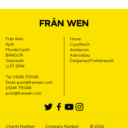
Frân Wen
Home
Nyth
Cysylltwch
Ffordd Garth
Amdanom
BANGOR
Adnoddau
Gwynedd
Datganiad Preifatrwydd
LL57 2RW
Tel: 01248 715048
Email: post@franwen.com
01248 715048
post@franwen.com
Charity Number:
Company Number:
© 2026