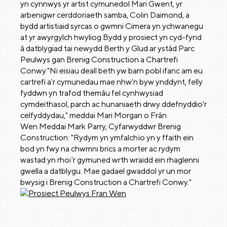
yn cynnwys yr artist cymunedol Mari Gwent, yr
arbenigwr cerddoriaeth samba, Colin Daimond, a
bydd artistiaid syrcas o gwmni Cimera yn ychwanegu
at yr awyrgylch hwyliog.Bydd y prosiect yn cyd-fynd
â datblygiad tai newydd Berth y Glud ar ystâd Parc
Peulwys gan Brenig Construction a Chartrefi
Conwy."Ni eisiau deall beth yw barn pobl ifanc am eu
cartrefi a'r cymunedau mae nhw'n byw ynddynt, felly
fyddwn yn trafod themâu fel cynhwysiad
cymdeithasol, parch ac hunaniaeth drwy ddefnyddio'r
celfyddydau," meddai Mari Morgan o Frân
Wen.Meddai Mark Parry, Cyfarwyddwr Brenig
Construction: "Rydym yn ymfalchïo yn y ffaith ein
bod yn fwy na chwmni brics a morter ac rydym
wastad yn rhoi'r gymuned wrth wraidd ein rhaglenni
gwella a datblygu. Mae gadael gwaddol yr un mor
bwysig i Brenig Construction a Chartrefi Conwy."