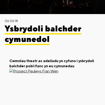
06.06.18
Ysbrydoli balchder
cymunedol
Cwmnïau theatr ac adeiladu yn cyfuno i ysbrydoli
balchder pobl ifanc yn eu cymunedau