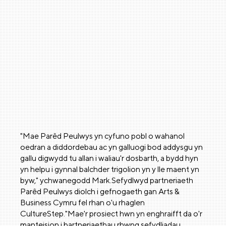
"Mae Parêd Peulwys yn cyfuno pobl o wahanol
oedran a diddordebau ac yn galluogi bod addysgu yn
gallu digwydd tu allan i waliau'r dosbarth, a bydd hyn
yn helpu i gynnal balchder trigolion yn y lle maent yn
byw," ychwanegodd Mark.Sefydlwyd partneriaeth
Parêd Peulwys diolch i gefnogaeth gan Arts &
Business Cymru fel rhan o'u rhaglen
CultureStep."Mae'r prosiect hwn yn enghraifft da o'r
manteision i bartneriaethau rhwng sefydliadau