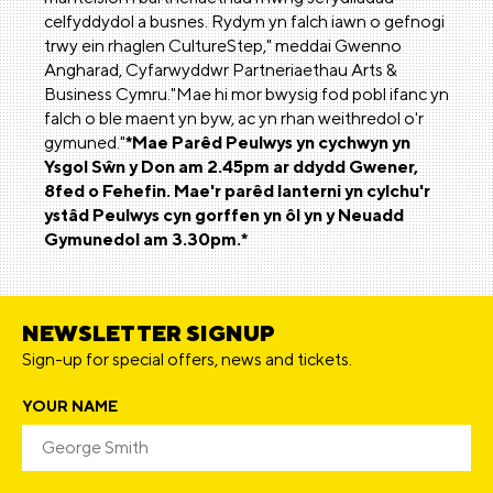
celfyddydol a busnes. Rydym yn falch iawn o gefnogi
trwy ein rhaglen CultureStep," meddai Gwenno
Angharad, Cyfarwyddwr Partneriaethau Arts &
Business Cymru."Mae hi mor bwysig fod pobl ifanc yn
falch o ble maent yn byw, ac yn rhan weithredol o'r
gymuned."
*Mae Parêd Peulwys yn cychwyn yn
Ysgol Sŵn y Don am 2.45pm ar ddydd Gwener,
8fed o Fehefin. Mae'r parêd lanterni yn cylchu'r
ystâd Peulwys cyn gorffen yn ôl yn y Neuadd
Gymunedol am 3.30pm.*
NEWSLETTER SIGNUP
Sign-up for special offers, news and tickets.
YOUR NAME