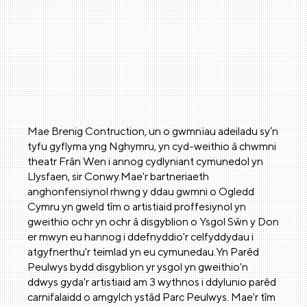
Mae Brenig Contruction, un o gwmnïau adeiladu sy’n
tyfu gyflyma yng Nghymru, yn cyd-weithio â chwmni
theatr Frân Wen i annog cydlyniant cymunedol yn
Llysfaen, sir Conwy.Mae'r bartneriaeth
anghonfensiynol rhwng y ddau gwmni o Ogledd
Cymru yn gweld tîm o artistiaid proffesiynol yn
gweithio ochr yn ochr â disgyblion o Ysgol Sŵn y Don
er mwyn eu hannog i ddefnyddio'r celfyddydau i
atgyfnerthu'r teimlad yn eu cymunedau.Yn Parêd
Peulwys bydd disgyblion yr ysgol yn gweithio'n
ddwys gyda'r artistiaid am 3 wythnos i ddylunio parêd
carnifalaidd o amgylch ystâd Parc Peulwys. Mae'r tîm