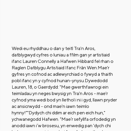
Wedi eu rhyddhau o dan y teitl Tra'n Aros,
datblygwyd cyfres o luniau a ffilm gan yr artistiaid
ifanc Lauren Connelly a Hafwen Hibbard fel rhan o
Raglen Datblygu Artistiaid Ifanc Frân Wen.Mae'r
gyfres yn cofnod ac adlewyrchiad o fywyd a thaith
pobl ifanc yn y cyfnod hunan-ynysu.Dywedodd
Lauren, 18, o Gaerdydd: "Mae gwerthfawrogi ein
teimladau yn neges bwysig yn Tra'n Aros - mae'r
cyfnod yma wedi bod yn llethol i ni i gyd, llawn pryder
ac ansicrwydd - ond mae'n iawn teimlo
hynny!""Dydych chi ddim ar eich pen eich hun,"
ychwanegodd Hafwen. "Mae’r sefyllfa orfodedig yn
anodd iawn i’w brosesu, yn enwedig pan 'dych chi