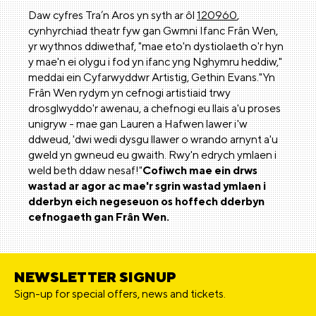
Daw cyfres Tra’n Aros yn syth ar ôl
120960
,
cynhyrchiad theatr fyw gan Gwmni Ifanc Frân Wen,
yr wythnos ddiwethaf, "mae eto'n dystiolaeth o'r hyn
y mae'n ei olygu i fod yn ifanc yng Nghymru heddiw,"
meddai ein Cyfarwyddwr Artistig, Gethin Evans."Yn
Frân Wen rydym yn cefnogi artistiaid trwy
drosglwyddo'r awenau, a chefnogi eu llais a'u proses
unigryw - mae gan Lauren a Hafwen lawer i'w
ddweud, 'dwi wedi dysgu llawer o wrando arnynt a'u
gweld yn gwneud eu gwaith. Rwy'n edrych ymlaen i
weld beth ddaw nesaf!"
Cofiwch mae ein drws
wastad ar agor ac mae'r sgrin wastad ymlaen i
dderbyn eich negeseuon os hoffech dderbyn
cefnogaeth gan Frân Wen.
NEWSLETTER SIGNUP
Sign-up for special offers, news and tickets.