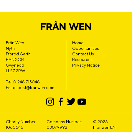
Frân Wen
Home
Nyth
Opportunities
Ffordd Garth
Contact Us
BANGOR
Resources
Gwynedd
Privacy Notice
LL57 2RW
Tel: 01248 715048
Email: post@franwen.com
Charity Number:
Company Number:
© 2026
1060546
03079992
Franwen EN