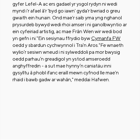
gyfer Lefel-A ac ers gadael yr ysgol rydyn ni wedi
mynd i'r afael â'r 'byd go iawn' gyda'r bwriad o greu
gwaith ein hunain. Ond mae'r saib yma yng nghanol
prysurdeb bywyd wedi rhoi amser i ni ganolbwyntio ar
ein cyfeiriad artistig, ac mae Frân Wen wir wedi bod
yn gefn i ni."Ein sesiynau ffrydio byw
Cymanfa FW
oedd y sbardun cychwynnol i Tra'n Aros."Fe wnaeth
wylio’r sesiwn wneud i ni sylweddoli pa mor bwysig
oedd parhau’n greadigol yn ystod amseroedd
anghyffredin - a sut mae hynny’n caniatáu inni
gysylltu â phobl ifanc eraill mewn cyfnod lle mae'n
rhaid i bawb gadw ar wahân," meddai Hafwen.