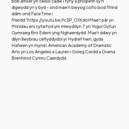
bob amser yn ceisio cadw i fyny â phopeth sy'n
digwydd yn y byd - ond mae'n bwysig cofio bod ffrind
ddim ond FaceTime i
ffwrdd."https://youtu.be/fc3P_O1Kd6IMae'r pâr yn
ffrinidau ers cyfarfod ym mlwyddyn 7 yn Ysgol Gyfun
Gymraeg Bro Edern yng Nghaerdydd. Mae'r ddwy yn
dilyn llwybrau celfyddydol yr Hydref hwn, gyda
Hafwen yn mynd i American Academy of Dramatic
Arts yn Los Angeles a Lauren i Goleg Cerdd a Drama
Brenhinol Cymru Caerdydd.