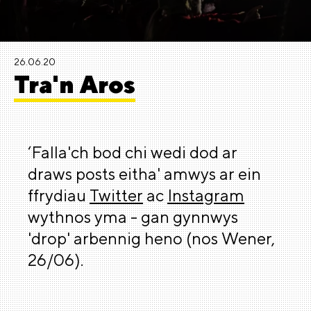
26.06.20
Tra'n Aros
‘Falla'ch bod chi wedi dod ar
draws posts eitha' amwys ar ein
ffrydiau
Twitter
ac
Instagram
wythnos yma - gan gynnwys
'drop' arbennig heno (nos Wener,
26/06).