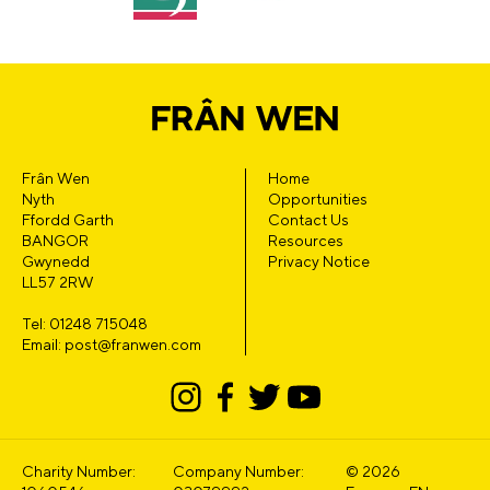
Frân Wen
Home
Nyth
Opportunities
Ffordd Garth
Contact Us
BANGOR
Resources
Gwynedd
Privacy Notice
LL57 2RW
Tel: 01248 715048
Email: post@franwen.com
Charity Number:
Company Number:
© 2026