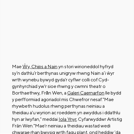
Mae
Ŵy, Chips a Nain
yn stori wirioneddol hyfryd
sy’n dathlu’r berthynas unigryw rhwng Nain a’i ŵyr
wrth wynebu bywyd gyda'r cyflwr colli cof.Cyd-
gynhyrchiad yw'r sioe rhwng y cwmni theatr o
Borthaethwy, Frȃn Wen, a
Galeri Caernarfon
lle bydd
y perfformiad agoriadol mis Chwefror nesaf."Mae
rhywbeth hudolus rhwng perthynas neiniau a
theidiau a'u wyrion ac roeddem yn awyddus i ddathlu
hyn ar lwyfan," meddai
Iola Ynyr
, Cyfarwyddwr Artistig
Frân Wen."Mae'r neiniau a theidiau wastad wedi
chwarae rhan bwysig wrth fagu plant, ond heddiw 'da