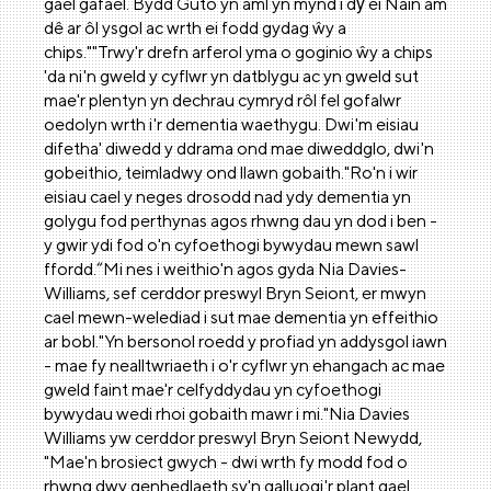
gael gafael. Bydd Guto yn aml yn mynd i dŷ ei Nain am
dê ar ôl ysgol ac wrth ei fodd gydag ŵy a
chips.""Trwy'r drefn arferol yma o goginio ŵy a chips
'da ni'n gweld y cyflwr yn datblygu ac yn gweld sut
mae'r plentyn yn dechrau cymryd rôl fel gofalwr
oedolyn wrth i'r dementia waethygu. Dwi'm eisiau
difetha' diwedd y ddrama ond mae diweddglo, dwi'n
gobeithio, teimladwy ond llawn gobaith."Ro'n i wir
eisiau cael y neges drosodd nad ydy dementia yn
golygu fod perthynas agos rhwng dau yn dod i ben -
y gwir ydi fod o'n cyfoethogi bywydau mewn sawl
ffordd.“Mi nes i weithio'n agos gyda Nia Davies-
Williams, sef cerddor preswyl Bryn Seiont, er mwyn
cael mewn-welediad i sut mae dementia yn effeithio
ar bobl."Yn bersonol roedd y profiad yn addysgol iawn
- mae fy nealltwriaeth i o'r cyflwr yn ehangach ac mae
gweld faint mae'r celfyddydau yn cyfoethogi
bywydau wedi rhoi gobaith mawr i mi."Nia Davies
Williams yw cerddor preswyl Bryn Seiont Newydd,
"Mae'n brosiect gwych - dwi wrth fy modd fod o
rhwng dwy genhedlaeth sy'n galluogi'r plant gael