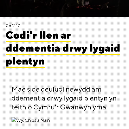
06.12.17
Codi'r llen ar
ddementia drwy lygaid
plentyn
Mae sioe deuluol newydd am
ddementia drwy lygaid plentyn yn
teithio Cymru'r Gwanwyn yma.