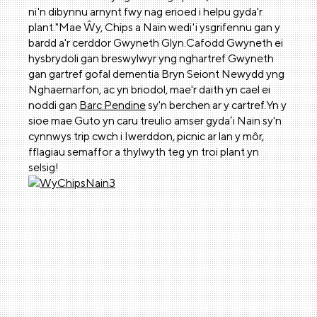
ni'n dibynnu arnynt fwy nag erioed i helpu gyda'r
plant."Mae Ŵy, Chips a Nain wedi'i ysgrifennu gan y
bardd a'r cerddor Gwyneth Glyn.Cafodd Gwyneth ei
hysbrydoli gan breswylwyr yng nghartref Gwyneth
gan gartref gofal dementia Bryn Seiont Newydd yng
Nghaernarfon, ac yn briodol, mae'r daith yn cael ei
noddi gan
Barc Pendine
sy'n berchen ar y cartref.Yn y
sioe mae Guto yn caru treulio amser gyda’i Nain sy'n
cynnwys trip cwch i Iwerddon, picnic ar lan y môr,
fflagiau semaffor a thylwyth teg yn troi plant yn
selsig!