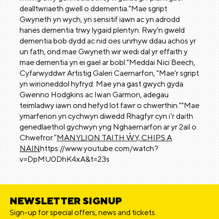
dealltwriaeth gwell o ddementia."Mae sgript
Gwyneth yn wych, yn sensitif iawn ac yn adrodd
hanes dementia trwy lygaid plentyn. Rwy'n gweld
dementia bob dydd ac nid oes unrhyw ddau achos yr
un fath, ond mae Gwyneth wir wedi dal yr effaith y
mae dementia yn ei gael ar bobl."Meddai Nici Beech,
Cyfarwyddwr Artistig Galeri Caernarfon, "Mae'r sgript
yn wirioneddol hyfryd. Mae yna gast gwych gyda
Gwenno Hodgkins ac Iwan Garmon, adegau
teimladwy iawn ond hefyd lot fawr o chwerthin.""Mae
ymarferion yn cychwyn diwedd Rhagfyr cyn i'r daith
genedlaethol gychwyn yng Nghaernarfon ar yr 2ail o
Chwefror.”
MANYLION TAITH ŴY, CHIPS A
NAIN
https://www.youtube.com/watch?
v=DpMU0DhK4xA&t=23s
NEWSLETTER SIGNUP
Sign-up for special offers, news and tickets.