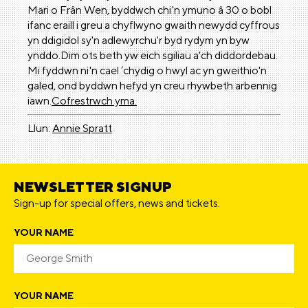
Mari o Frân Wen, byddwch chi'n ymuno â 30 o bobl
ifanc eraill i greu a chyflwyno gwaith newydd cyffrous
yn ddigidol sy'n adlewyrchu'r byd rydym yn byw
ynddo.Dim ots beth yw eich sgiliau a'ch diddordebau.
Mi fyddwn ni'n cael ‘chydig o hwyl ac yn gweithio'n
galed, ond byddwn hefyd yn creu rhywbeth arbennig
iawn.
Cofrestrwch yma.
Llun:
Annie Spratt
NEWSLETTER SIGNUP
Sign-up for special offers, news and tickets.
YOUR NAME
YOUR NAME