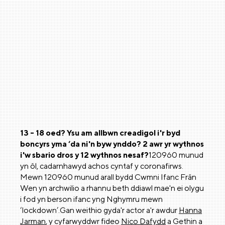
13 - 18 oed? Ysu am allbwn creadigol i'r byd
boncyrs yma ‘da ni'n byw ynddo? 2 awr yr wythnos
i'w sbario dros y 12 wythnos nesaf?
120960 munud
yn ôl, cadarnhawyd achos cyntaf y coronafirws.
Mewn 120960 munud arall bydd Cwmni Ifanc Frân
Wen yn archwilio a rhannu beth ddiawl mae'n ei olygu
i fod yn berson ifanc yng Nghymru mewn
‘lockdown’.Gan weithio gyda'r actor a'r awdur
Hanna
Jarman
, y cyfarwyddwr fideo
Nico Dafydd
a Gethin a