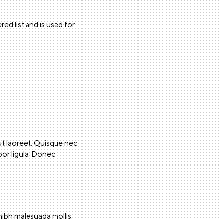
red list and is used for
 ut laoreet. Quisque nec
mpor ligula. Donec
ibh malesuada mollis.