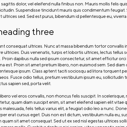
sagittis dolor, vel eleifend nulla finibus non. Mauris mollis felis qu
llicitudin. Suspendisse tincidunt mauris quis condimentum feugiat.
st ultrices sed. Sed est purus, bibendum id pellentesque eu, viverra 
 heading three
unt consequat ultrices. Nunc at massa bibendum tortor convallis 
re ultricies. Duis venenatis, turpis et lobortis ultrices, lectus tellus 
. Proin dapibus nulla sed ipsum consectetur, sit amet efficitur or
a est. Proin sit amet pretium libero, non euismod sem. Sed diam d
lentesque ipsum. Class aptent taciti sociosqu ad litora torquent pe
os. Fusce odio tellus, pretium vestibulum ipsum eu, sollicitudin 
uctus sapien sed, porta velit.
ero vel eros convallis, non rhoncus felis suscipit. In scelerisqu
etur, quam diam suscipit enim, sit amet eleifend sapien elit vitae 
is malesuada, felis tellus varius elit, a feugiat odio leo a nunc. Do
rper erat cursus eget. Duis non est dictum, vestibulum nulla eu, sus
m quam sit amet consequat. Sed ut ex sed nisl egestas ultrices solli