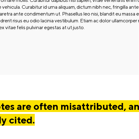
 ornare mollis. Curabitur dapibus nisi sapien, vitae venenatis eni
 vehicula. Curabitur id urna aliquam, dictum nibh nec, fringilla ante
haretra ante condimentum ut. Phasellus leo nisi, blandit eu massa 
drerit risus eu odio lacinia vestibulum. Etiam ac dolor ullamcorper 
 ex vitae felis pulvinar egestas at ut justo.
es are often misattributed, a
ly cited.