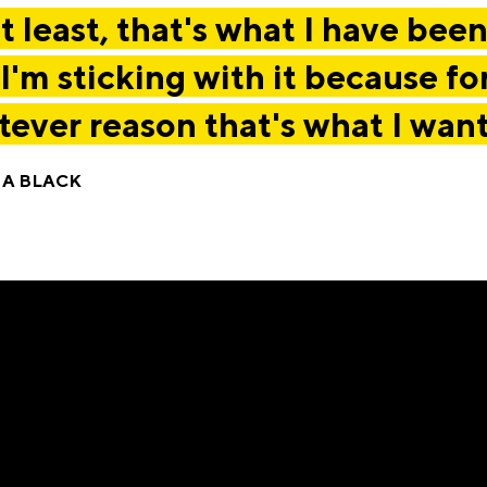
t least, that's what I have been
I'm sticking with it because fo
ever reason that's what I want
IA BLACK