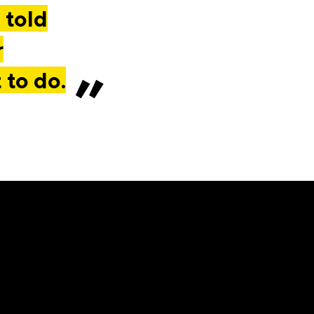
 told
r
 to do.