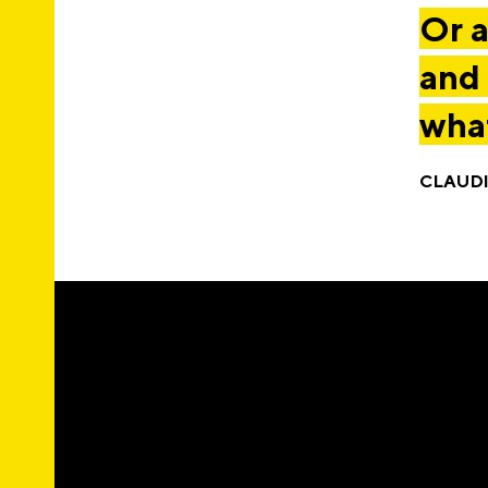
Or a
and 
what
CLAUD