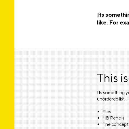
Its somethin
like. For ex
This is
Its something yo
unordered list...
Pies
HB Pencils
The concept 