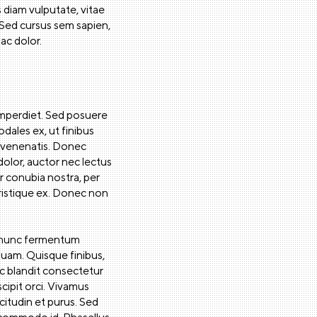
is diam vulputate, vitae
 Sed cursus sem sapien,
ac dolor.
imperdiet. Sed posuere
sodales ex, ut finibus
ci venenatis. Donec
olor, auctor nec lectus
r conubia nostra, per
tristique ex. Donec non
e, nunc fermentum
quam. Quisque finibus,
nec blandit consectetur
cipit orci. Vivamus
citudin et purus. Sed