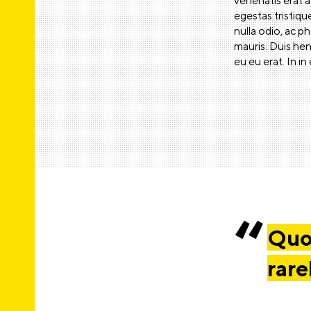
venenatis erat a
egestas tristique
nulla odio, ac p
mauris. Duis hen
eu eu erat. In in
Quot
rare