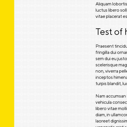
Aliquam lobortis 
luctus libero so
vitae placerat e
Test of
Praesent tincid
fringilla dui orna
sem dui eu justo
scelerisque magn
non, viverra pel
inceptos himenae
turpis blandit, l
Nam accumsan lib
vehicula consect
libero vitae moll
diam, in ullamco
laoreet dignissi