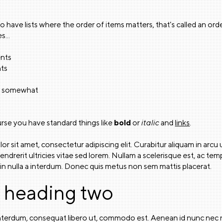
o have lists where the order of items matters, that's called an orde
s...
ents
nts
ol somewhat
rse you have standard things like
bold
or
italic
and
links
.
r sit amet, consectetur adipiscing elit. Curabitur aliquam in arcu
hendrerit ultricies vitae sed lorem. Nullam a scelerisque est, ac te
din nulla a interdum. Donec quis metus non sem mattis placerat.
f heading two
nterdum, consequat libero ut, commodo est. Aenean id nunc nec n