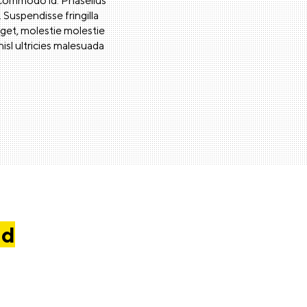
m commodo id. Phasellus
. Suspendisse fringilla
eget, molestie molestie
nisl ultricies malesuada
nd