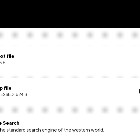
xt file
8 B
p file
SSED, 624 B
e Search
 the standard search engine of the western world.