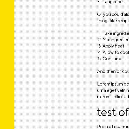
Tangerines
Or you could als
things like recipe
Take ingredi
Mix ingredie
Apply heat
Allow to co
Consume
And then of cou
Lorem ipsum dolo
urna eget velit 
rutrum sollicitu
test o
Proin ut quam i