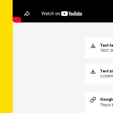
Test te
TEXT, 3
Test zi
COMPRE
Googl
This is