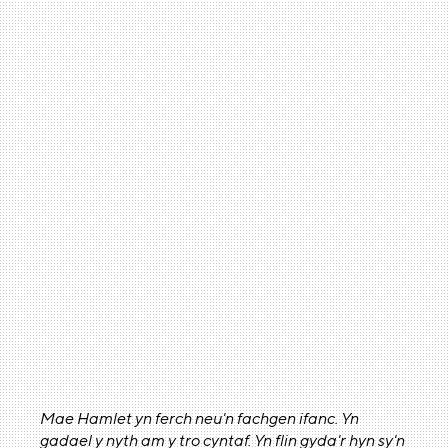
Mae Hamlet yn ferch neu'n fachgen ifanc. Yn
gadael y nyth am y tro cyntaf. Yn flin gyda'r hyn sy'n