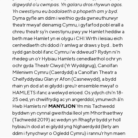
digwydd o'u cwmpas. Yn galaru dros rhywun agos.
Yn cwestiynu eu bodolaeth a phopeth am y byd.
Dyma gyfle am ddim i weithio gyda gwneuthurwyr
theatr mwyaf deinamig Cymru, i gyfarfod pobl eraill a
chreu theatr sy’n cwestiynu pwy yw Hamlet heddiw a
beth mae Hamlet yn ei olygu i CHI.Wrth i leisiau eich
cenhedlaeth chi ddod i’r amlwg ar draws y byd... beth
sydd gan bobl ifanc Cymru i'w ddweud? Rydyn ni'n
rhedeg un o'r Hybiau Hamlets cenedlaethol ochr yn
ochr gyda Theatr Clwyd (Yr Wyddgrug), Canolfan
Mileniwm Cymru (Caerdydd) a Canolfan Theatr a
Chelfyddydau Glan yr Afon (Casnewydd), a bydd
rhain yn dod at ei gilydd i greu'r ensemble mwyaf o
HAMLETS ifanc a welwyd erioed. Os ydych chi'n 18-
25 oed, yn chwilfrydig ac yn angerddol, ymunwch â'n
Hwb Hamlets ni!
MANYLION
Ym mis Tachwedd
byddwn yn cynnal gweithdai lleol ym Mhorthaethwy
(Tachwedd 2019) ac wedyn yn Rhagfyr bydd yr holl
hybiau'n dod at ei gilydd yng Nghaerdydd (llety am
ddim i fynychwyr o Ogledd Cymru) i rannu'r hyn maen