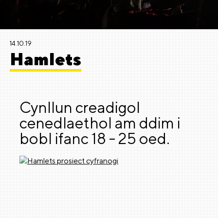
14.10.19
Hamlets
Cynllun creadigol
cenedlaethol am ddim i
bobl ifanc 18 - 25 oed.