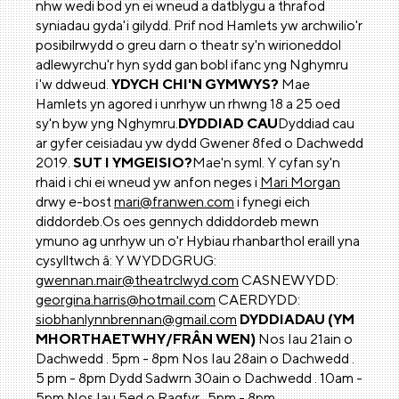
nhw wedi bod yn ei wneud a datblygu a thrafod
syniadau gyda'i gilydd. Prif nod Hamlets yw archwilio'r
posibilrwydd o greu darn o theatr sy'n wirioneddol
adlewyrchu'r hyn sydd gan bobl ifanc yng Nghymru
i'w ddweud.
YDYCH CHI'N GYMWYS?
Mae
Hamlets yn agored i unrhyw un rhwng 18 a 25 oed
sy'n byw yng Nghymru.
DYDDIAD CAU
Dyddiad cau
ar gyfer ceisiadau yw dydd Gwener 8fed o Dachwedd
2019.
SUT I YMGEISIO?
Mae'n syml. Y cyfan sy'n
rhaid i chi ei wneud yw anfon neges i
Mari Morgan
drwy e-bost
mari@franwen.com
i fynegi eich
diddordeb.Os oes gennych ddiddordeb mewn
ymuno ag unrhyw un o'r Hybiau rhanbarthol eraill yna
cysylltwch â: Y WYDDGRUG:
gwennan.mair@theatrclwyd.com
CASNEWYDD:
georgina.harris@hotmail.com
CAERDYDD:
siobhanlynnbrennan@gmail.com
DYDDIADAU (YM
MHORTHAETWHY/FRÂN WEN)
Nos Iau 21ain o
Dachwedd . 5pm - 8pm Nos Iau 28ain o Dachwedd .
5 pm - 8pm Dydd Sadwrn 30ain o Dachwedd . 10am -
5pm Nos Iau 5ed o Ragfyr . 5pm - 8pm