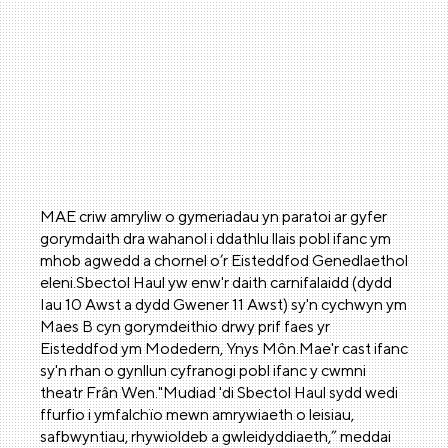
MAE criw amryliw o gymeriadau yn paratoi ar gyfer
gorymdaith dra wahanol i ddathlu llais pobl ifanc ym
mhob agwedd a chornel o’r Eisteddfod Genedlaethol
eleni.Sbectol Haul yw enw'r daith carnifalaidd (dydd
Iau 10 Awst a dydd Gwener 11 Awst) sy'n cychwyn ym
Maes B cyn gorymdeithio drwy prif faes yr
Eisteddfod ym Modedern, Ynys Môn.Mae'r cast ifanc
sy'n rhan o gynllun cyfranogi pobl ifanc y cwmni
theatr Frân Wen."Mudiad 'di Sbectol Haul sydd wedi
ffurfio i ymfalchïo mewn amrywiaeth o leisiau,
safbwyntiau, rhywioldeb a gwleidyddiaeth,” meddai