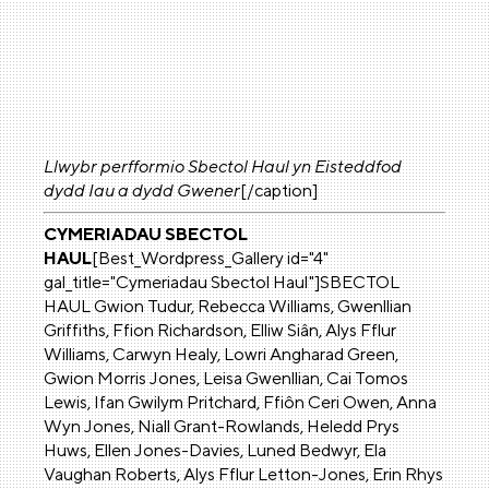
Llwybr perfformio Sbectol Haul yn Eisteddfod
dydd Iau a dydd Gwener
[/caption]
CYMERIADAU SBECTOL
HAUL
[Best_Wordpress_Gallery id="4"
gal_title="Cymeriadau Sbectol Haul"]SBECTOL
HAUL Gwion Tudur, Rebecca Williams, Gwenllian
Griffiths, Ffion Richardson, Elliw Siân, Alys Fflur
Williams, Carwyn Healy, Lowri Angharad Green,
Gwion Morris Jones, Leisa Gwenllian, Cai Tomos
Lewis, Ifan Gwilym Pritchard, Ffiôn Ceri Owen, Anna
Wyn Jones, Niall Grant-Rowlands, Heledd Prys
Huws, Ellen Jones-Davies, Luned Bedwyr, Ela
Vaughan Roberts, Alys Fflur Letton-Jones, Erin Rhys