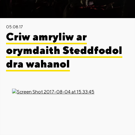
05.08.17
Criw amryliw ar
orymdaith Steddfodol
dra wahanol