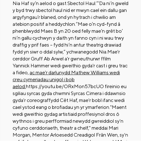
Nia Haf sy’n aelod o gast Sbectol Haul.“‘Da ni’n gweld
y byd trwy sbectol haul nid er mwyn cael ein dallu gan
argyfyngau’r blaned, ond yn hytrach i chwilio am
atebion positif a heddychlon.“Mae o’n cyd-fynd â
phenblwydd Maes B yn 20 oed felly mae’n grêt bo’
ni’n gallu cychwyn y daith yn fanno cyn i ni wau trwy
draffig y prif faes – fydd hi’n antur theatrig drawiad
fydd yn siwr o ddal sylw,” ychwanegodd Nia.Mae'r
cerddor Gruff Ab Arwel a'r gwneuthurwr ffilm
Yannick Hammer wedi gweithio gyda'r cast i greu trac
a fideo,
ac mae'r darlunydd Mathew Williams wedi
creu cymeriadau unigol i bob
aelod.
https://youtu.be/ORxMon57bcUO fireinio eu
sgiliau syrcas gyda chwmni Syrcas Cimera i ddawnsio
gyda'r coreograffydd Cêt Haf, mae'r bobl ifanc wedi
cael ystod eang o brofiadau yn yr ymarferion."Maent
wedi gweithio gydag artistiaid proffesiynol dros 6
wythnos i greu perfformiad newydd gwreiddiol sy'n
cyfuno cerddoriaeth, theatr a chelf," meddai Mari
Morgan, Mentor Arloesedd Creadigol Frân Wen, sy'n