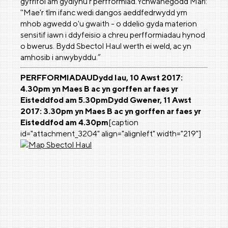
gyfrifol am gydlynu'r perfformiad.Ychwanegodd Mari:
''Mae'r tîm ifanc wedi dangos aeddfedrwydd ym
mhob agwedd o'u gwaith - o ddelio gyda materion
sensitif iawn i ddyfeisio a chreu perfformiadau hynod
o bwerus. Bydd Sbectol Haul werth ei weld, ac yn
amhosib i anwybyddu.”
PERFFORMIADAU
Dydd Iau, 10 Awst 2017:
4.30pm yn Maes B ac yn gorffen ar faes yr
Eisteddfod am 5.30pm
Dydd Gwener, 11 Awst
2017: 3.30pm yn Maes B ac yn gorffen ar faes yr
Eisteddfod am 4.30pm
[caption
id="attachment_3204" align="alignleft" width="219"]